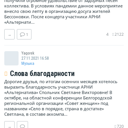
получили огромное удовольствие от задорных песен
коллектива. В условиях пандемии данное мероприятие
внесло свою лепту в организацию досуга жителей
Бессоновки. После концерта участники АРНИ
«Альтернати...
4
2122
→
1
Yagorek
27.11.2021 16:58
Музыка
Слова благодарности
Дорогие друзья, по итогам осенних месяцев хотелось
выразить благодарность участнице АРНИ
«Альтернатива» Спольник Светлане Викторовне! В
октябре, на областной конференции Белгородской
региональной организации «Совет женщин» под
названием «Село в порядке, страна в достатке»
Светлана, в составе аккомпа...
720
→