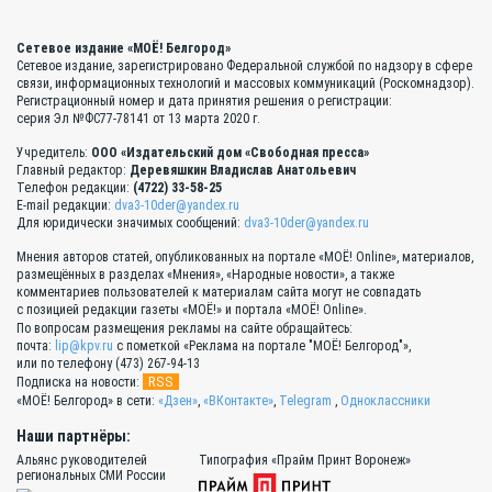
Сетевое издание «МОЁ! Белгород»
Сетевое издание, зарегистрировано Федеральной службой по надзору в сфере
связи, информационных технологий и массовых коммуникаций (Роскомнадзор).
Регистрационный номер и дата принятия решения о регистрации:
серия Эл №ФС77-78141 от 13 марта 2020 г.
Учредитель:
ООО «Издательский дом «Свободная пресса»
Главный редактор:
Деревяшкин Владислав Анатольевич
Телефон редакции:
(4722) 33-58-25
E-mail редакции:
dva3-10der@yandex.ru
Для юридически значимых сообщений:
dva3-10der@yandex.ru
Мнения авторов статей, опубликованных на портале «МОЁ! Online», материалов,
размещённых в разделах «Мнения», «Народные новости», а также
комментариев пользователей к материалам сайта могут не совпадать
с позицией редакции газеты «МОЁ!» и портала «МОЁ! Online».
По вопросам размещения рекламы на сайте обращайтесь:
почта:
lip@kpv.ru
с пометкой «Реклама на портале "МОЁ! Белгород"»,
или по телефону (473) 267-94-13
RSS
Подписка на новости:
«МОЁ! Белгород» в сети:
«Дзен»
,
«ВКонтакте»
,
Telegram
,
Одноклассники
Наши партнёры:
Альянс руководителей
Типография «Прайм Принт Воронеж»
региональных СМИ России