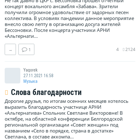
Не так давно в ЦКР с. Бессоновка прошёл отчетный
концерт вокального ансамбля «Забава». Зрители
получили огромное удовольствие от задорных песен
коллектива. В условиях пандемии данное мероприятие
внесло свою лепту в организацию досуга жителей
Бессоновки. После концерта участники АРНИ
«Альтернати...
4
2124
→
1
Yagorek
27.11.2021 16:58
Музыка
Слова благодарности
Дорогие друзья, по итогам осенних месяцев хотелось
выразить благодарность участнице АРНИ
«Альтернатива» Спольник Светлане Викторовне! В
октябре, на областной конференции Белгородской
региональной организации «Совет женщин» под
названием «Село в порядке, страна в достатке»
Светлана, в составе аккомпа...