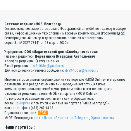
Сетевое издание «МОЁ! Белгород»
Сетевое издание, зарегистрировано Федеральной службой по надзору в сфере
связи, информационных технологий и массовых коммуникаций (Роскомнадзор).
Регистрационный номер и дата принятия решения о регистрации:
серия Эл №ФС77-78141 от 13 марта 2020 г.
Учредитель:
ООО «Издательский дом «Свободная пресса»
Главный редактор:
Деревяшкин Владислав Анатольевич
Телефон редакции:
(4722) 33-58-25
E-mail редакции:
dva3-10der@yandex.ru
Для юридически значимых сообщений:
dva3-10der@yandex.ru
Мнения авторов статей, опубликованных на портале «МОЁ! Online», материалов,
размещённых в разделах «Мнения», «Народные новости», а также
комментариев пользователей к материалам сайта могут не совпадать
с позицией редакции газеты «МОЁ!» и портала «МОЁ! Online».
По вопросам размещения рекламы на сайте обращайтесь:
почта:
lip@kpv.ru
с пометкой «Реклама на портале "МОЁ! Белгород"»,
или по телефону (473) 267-94-13
RSS
Подписка на новости:
«МОЁ! Белгород» в сети:
«Дзен»
,
«ВКонтакте»
,
Telegram
,
Одноклассники
Наши партнёры: