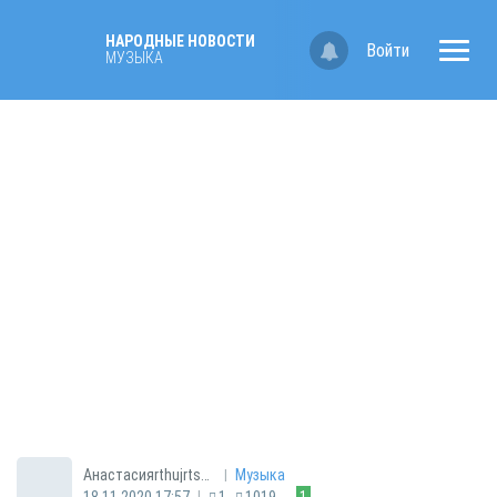
НАРОДНЫЕ НОВОСТИ
Войти
МУЗЫКА
|
Анастасияrthujrtsju
Музыка
|
18.11.2020 17:57
1
1019
1