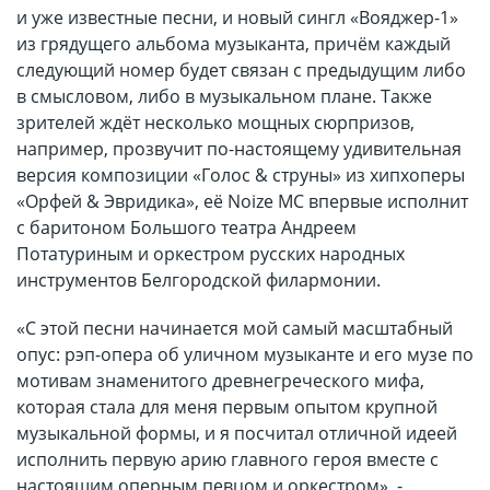
и уже известные песни, и новый сингл «Вояджер-1»
из грядущего альбома музыканта, причём каждый
следующий номер будет связан с предыдущим либо
в смысловом, либо в музыкальном плане. Также
зрителей ждёт несколько мощных сюрпризов,
например, прозвучит по-настоящему удивительная
версия композиции «Голос & струны» из хипхоперы
«Орфей & Эвридика», её Noize MC впервые исполнит
с баритоном Большого театра Андреем
Потатуриным и оркестром русских народных
инструментов Белгородской филармонии.
«С этой песни начинается мой самый масштабный
опус: рэп-опера об уличном музыканте и его музе по
мотивам знаменитого древнегреческого мифа,
которая стала для меня первым опытом крупной
музыкальной формы, и я посчитал отличной идеей
исполнить первую арию главного героя вместе с
настоящим оперным певцом и оркестром», -