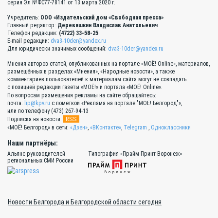
серия Эл №ФС77-78141 от 13 марта 2020 г.
Учредитель:
ООО «Издательский дом «Свободная пресса»
Главный редактор:
Деревяшкин Владислав Анатольевич
Телефон редакции:
(4722) 33-58-25
E-mail редакции:
dva3-10der@yandex.ru
Для юридически значимых сообщений:
dva3-10der@yandex.ru
Мнения авторов статей, опубликованных на портале «МОЁ! Online», материалов,
размещённых в разделах «Мнения», «Народные новости», а также
комментариев пользователей к материалам сайта могут не совпадать
с позицией редакции газеты «МОЁ!» и портала «МОЁ! Online».
По вопросам размещения рекламы на сайте обращайтесь:
почта:
lip@kpv.ru
с пометкой «Реклама на портале "МОЁ! Белгород"»,
или по телефону (473) 267-94-13
RSS
Подписка на новости:
«МОЁ! Белгород» в сети:
«Дзен»
,
«ВКонтакте»
,
Telegram
,
Одноклассники
Наши партнёры:
Альянс руководителей
Типография «Прайм Принт Воронеж»
региональных СМИ России
Новости Белгорода и Белгородской области сегодня