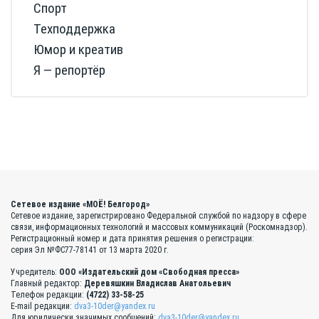
Спорт
Техподдержка
Юмор и креатив
Я — репортёр
Сетевое издание «МОЁ! Белгород»
Сетевое издание, зарегистрировано Федеральной службой по надзору в сфере
связи, информационных технологий и массовых коммуникаций (Роскомнадзор).
Регистрационный номер и дата принятия решения о регистрации:
серия Эл №ФС77-78141 от 13 марта 2020 г.
Учредитель:
ООО «Издательский дом «Свободная пресса»
Главный редактор:
Деревяшкин Владислав Анатольевич
Телефон редакции:
(4722) 33-58-25
E-mail редакции:
dva3-10der@yandex.ru
Для юридически значимых сообщений:
dva3-10der@yandex.ru