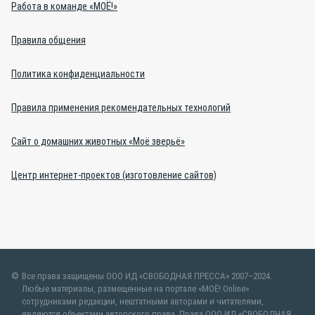
Работа в команде «МОЁ!»
Правила общения
Политика конфиденциальности
Правила применения рекомендательных технологий
Сайт о домашних животных «Моё зверьё»
Центр интернет-проектов (изготовление сайтов)
Все права защищены ООО ИД «СВОБОДНАЯ ПРЕССА» 2007–2024.
Любые материалы, размещенные на портале «МОЁ! Online»
сотрудниками редакции, нештатными авторами и читателями,
являются объектами авторского права. Права ООО ИД «СВОБОДНАЯ