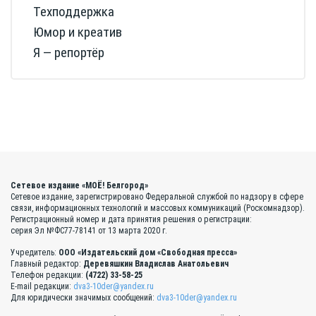
Техподдержка
Юмор и креатив
Я — репортёр
Сетевое издание «МОЁ! Белгород»
Сетевое издание, зарегистрировано Федеральной службой по надзору в сфере
связи, информационных технологий и массовых коммуникаций (Роскомнадзор).
Регистрационный номер и дата принятия решения о регистрации:
серия Эл №ФС77-78141 от 13 марта 2020 г.
Учредитель:
ООО «Издательский дом «Свободная пресса»
Главный редактор:
Деревяшкин Владислав Анатольевич
Телефон редакции:
(4722) 33-58-25
E-mail редакции:
dva3-10der@yandex.ru
Для юридически значимых сообщений:
dva3-10der@yandex.ru