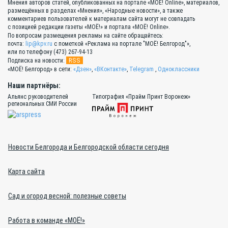
Мнения авторов статей, опубликованных на портале «МОЁ! Online», материалов,
размещённых в разделах «Мнения», «Народные новости», а также
комментариев пользователей к материалам сайта могут не совпадать
с позицией редакции газеты «МОЁ!» и портала «МОЁ! Online».
По вопросам размещения рекламы на сайте обращайтесь:
почта:
lip@kpv.ru
с пометкой «Реклама на портале "МОЁ! Белгород"»,
или по телефону (473) 267-94-13
RSS
Подписка на новости:
«МОЁ! Белгород» в сети:
«Дзен»
,
«ВКонтакте»
,
Telegram
,
Одноклассники
Наши партнёры:
Альянс руководителей
Типография «Прайм Принт Воронеж»
региональных СМИ России
Новости Белгорода и Белгородской области сегодня
Карта сайта
Сад и огород весной: полезные советы
Работа в команде «МОЁ!»