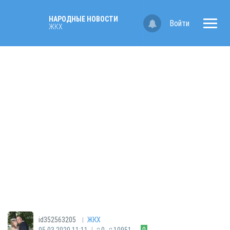
НАРОДНЫЕ НОВОСТИ
Войти
ЖКХ
|
id352563205
ЖКХ
|
05.03.2020 11:11
0
10951
0