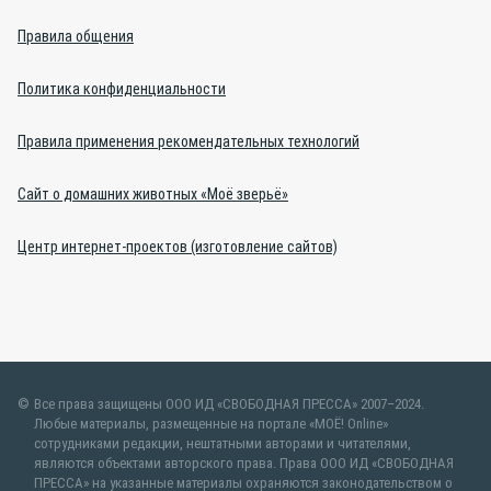
Правила общения
Политика конфиденциальности
Правила применения рекомендательных технологий
Сайт о домашних животных «Моё зверьё»
Центр интернет-проектов (изготовление сайтов)
Все права защищены ООО ИД «СВОБОДНАЯ ПРЕССА» 2007–2024.
Любые материалы, размещенные на портале «МОЁ! Online»
сотрудниками редакции, нештатными авторами и читателями,
являются объектами авторского права. Права ООО ИД «СВОБОДНАЯ
ПРЕССА» на указанные материалы охраняются законодательством о