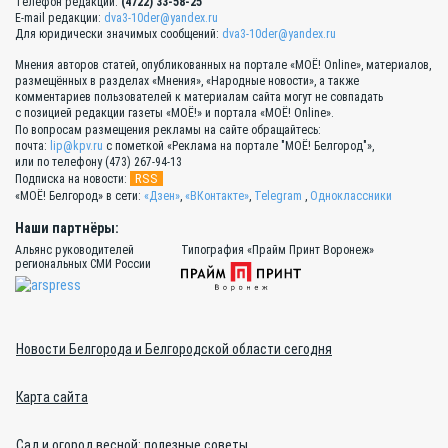
Телефон редакции:
(4722) 33-58-25
E-mail редакции:
dva3-10der@yandex.ru
Для юридически значимых сообщений:
dva3-10der@yandex.ru
Мнения авторов статей, опубликованных на портале «МОЁ! Online», материалов,
размещённых в разделах «Мнения», «Народные новости», а также
комментариев пользователей к материалам сайта могут не совпадать
с позицией редакции газеты «МОЁ!» и портала «МОЁ! Online».
По вопросам размещения рекламы на сайте обращайтесь:
почта:
lip@kpv.ru
с пометкой «Реклама на портале "МОЁ! Белгород"»,
или по телефону (473) 267-94-13
RSS
Подписка на новости:
«МОЁ! Белгород» в сети:
«Дзен»
,
«ВКонтакте»
,
Telegram
,
Одноклассники
Наши партнёры:
Альянс руководителей
Типография «Прайм Принт Воронеж»
региональных СМИ России
Новости Белгорода и Белгородской области сегодня
Карта сайта
Сад и огород весной: полезные советы