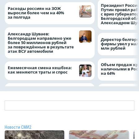
Президент Росси
Расходы россиян на ЗОЖ
Путин провёл раб
выросли более чем на 40%
с врио губернато
за полгода
Белгородской обл
Александром Шу
Александр Шуваев:
Белгородцам направлено уже
Директор белгор
более 50 миллионов рублей
фирмы увел у нал
за повреждённые в результате
млн рублей
атак ВСУ автомобили
Объем продаж кр
Ежемесячная смена кешбэка:
наличными в Рос
как меняются траты и спрос
на 64%
Новости СМИ2