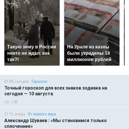
Такую зиму в России
На Урале из казны
никто не ждал: как
были украдены 18
так?!
миллионов рублей
01:00, сегодня
Гороскоп
Точный гороскоп для всех знаков зодиака на
сегодня — 10 августа
0
40
21:15, вчера
От первого лица
Александр Шуваев : «Мы становимся только
сплоченнее»