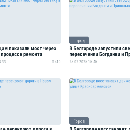
Город
цам показали мост через
В Белгороде запустили св
в процессе ремонта
пересечении Богданки и П
3:33
410
25.02.2025 15:45
Город
оде перекроют дороги в
В Белгороде восстановят