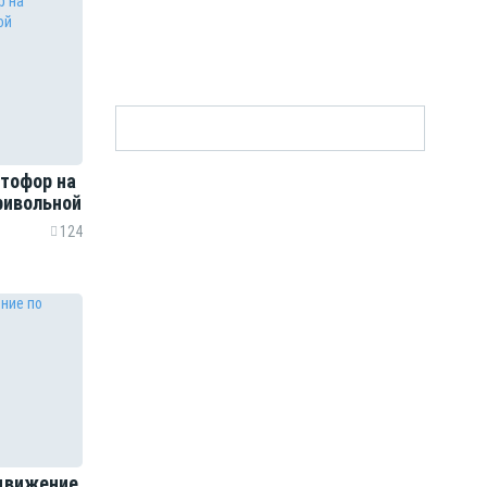
етофор на
ривольной
124
 движение