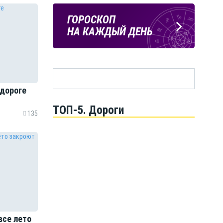
Подпишись
ПОГОДА
ГОРОСКОП
на тг-канал
В БЕЛГОРОДЕ
НА КАЖДЫЙ ДЕНЬ
«МОЁ! Белгород»
 дороге
ТОП-5. Дороги
135
все лето