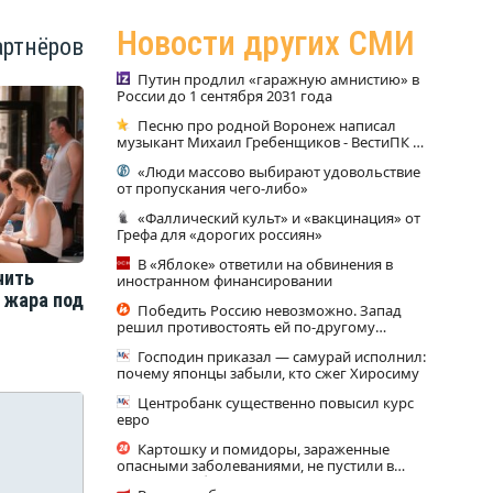
Новости других СМИ
артнёров
Путин продлил «гаражную амнистию» в
России до 1 сентября 2031 года
Песню про родной Воронеж написал
музыкант Михаил Гребенщиков - ВестиПК в
Воронеже
«Люди массово выбирают удовольствие
от пропускания чего-либо»
«Фаллический культ» и «вакцинация» от
Грефа для «дорогих россиян»
В «Яблоке» ответили на обвинения в
чить
иностранном финансировании
е жара под
Победить Россию невозможно. Запад
решил противостоять ей по-другому
(NetEase, Китай)
Господин приказал — самурай исполнил:
почему японцы забыли, кто сжег Хиросиму
Центробанк существенно повысил курс
евро
Картошку и помидоры, зараженные
опасными заболеваниями, не пустили в
Амурскую область из Китая (ФОТО)