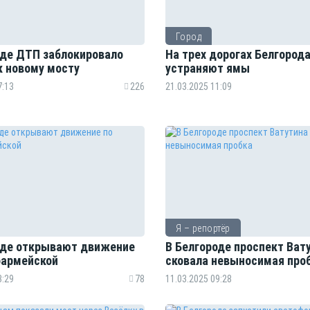
Город
оде ДТП заблокировало
На трех дорогах Белгород
к новому мосту
устраняют ямы
7:13
226
21.03.2025 11:09
Я – репортёр
оде открывают движение
В Белгороде проспект Ват
оармейской
сковала невыносимая про
3:29
78
11.03.2025 09:28