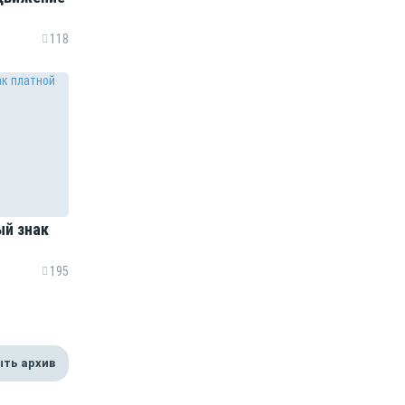
118
ый знак
195
ть архив