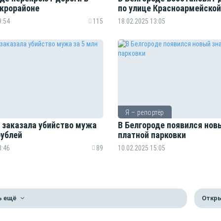
крорайоне
по улице Красноармейской
9:54
115
18.02.2025 13:05
Я – репортёр
заказала убийство мужа
В Белгороде появился нов
рублей
платной парковки
8:46
89
10.02.2025 15:05
ь ещё
Откры