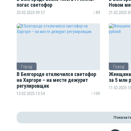
погас светофор
Новом ми
25.02.2025 09:37
89
21.02.2025 0
Город
Город
В Белгороде отключился светофор
Женщина 
на Харгоре – на месте дежурит
за 5 млн 
регулировщик
11.02.2025 1
13.02.2025 13:54
109
Показат