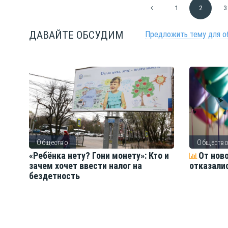
1
2
3
ДАВАЙТЕ ОБСУДИМ
Предложить тему для о
Общество
Обществ
ть
«Ребёнка нету? Гони монету»: Кто и
От нов
зачем хочет ввести налог на
отказали
бездетность