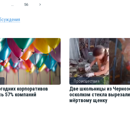
...
56
бсуждения
о
Происшествия
огодних корпоративов
Две школьницы из Черноз
сь 57% компаний
осколком стекла вырезал
мёртвому щенку