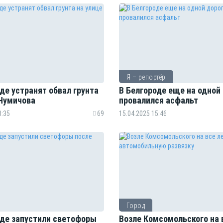
Я – репортёр
де устранят обвал грунта
В Белгороде еще на одной
 Чумичова
провалился асфальт
8:35
69
15.04.2025 15:46
Город
оде запустили светофоры
Возле Комсомольского на 