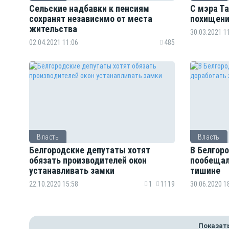
Сельские надбавки к пенсиям
С мэра Т
сохранят независимо от места
похищени
жительства
30.03.2021 1
02.04.2021 11:06
485
Власть
Власть
Белгородские депутаты хотят
В Белгор
обязать производителей окон
пообещал
устанавливать замки
тишине
22.10.2020 15:58
1
1119
30.06.2020 1
Показат