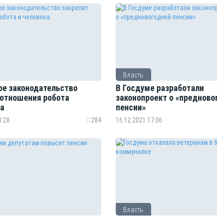
Власть
ое законодательство
В Госдуме разработали
 отношения робота
законопроект о «предново
ка
пенсии»
8:28
284
16.12.2021 17:06
Власть