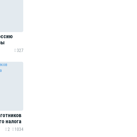
оссию
зы
327
ьготников
го налога
2
1034