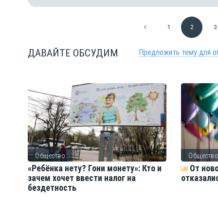
1
2
3
ДАВАЙТЕ ОБСУДИМ
Предложить тему для о
Общество
Обществ
ть
«Ребёнка нету? Гони монету»: Кто и
От нов
зачем хочет ввести налог на
отказали
бездетность