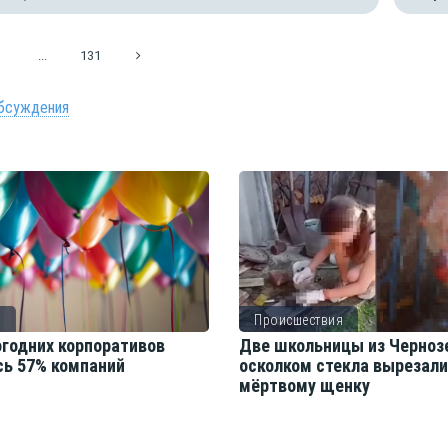
...
131
бсуждения
о
Происшествия
огодних корпоративов
Две школьницы из Черноз
сь 57% компаний
осколком стекла вырезал
мёртвому щенку