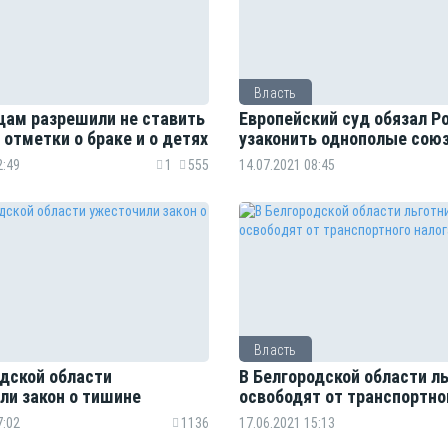
Власть
цам разрешили не ставить
Европейский суд обязал Р
 отметки о браке и о детях
узаконить однополые сою
2:49
1
555
14.07.2021 08:45
Власть
одской области
В Белгородской области л
ли закон о тишине
освободят от транспортно
7:02
1136
17.06.2021 15:13