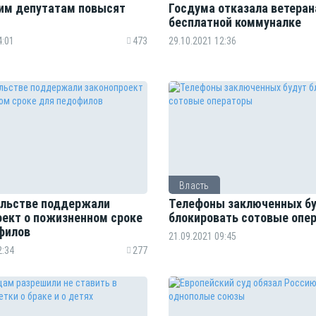
им депутатам повысят
Госдума отказала ветеран
бесплатной коммуналке
4:01
473
29.10.2021 12:36
Власть
ельстве поддержали
Телефоны заключенных б
оект о пожизненном сроке
блокировать сотовые опе
филов
21.09.2021 09:45
2:34
277