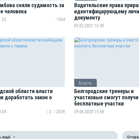
амбова сняли судимость за
Водительские права прира
е человека
идентифицирующему личн
документу
1:53
934
03.02.2021 15:38
Власть
одской области власти
Белгородские тренеры и
и доработать закон о
участковые смогут получи
бесплатные участки
8:04
3
2539
29.06.2020 15:58
ь ещё
Откры