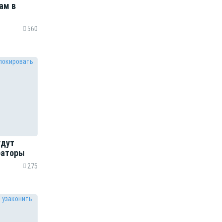
ам в
560
удут
раторы
275