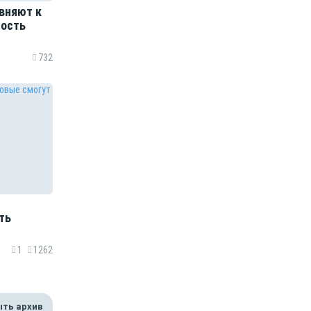
вняют к
ость
732
ть
1
1262
ть архив