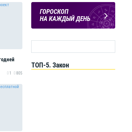
Подпишись
ПОГОДА
ГОРОСКОП
на тг-канал
В БЕЛГОРОДЕ
НА КАЖДЫЙ ДЕНЬ
«МОЁ! Белгород»
годней
ТОП-5. Закон
1
805