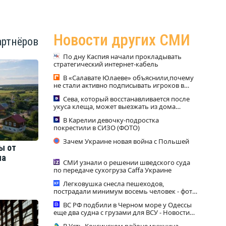
Новости других СМИ
артнёров
По дну Каспия начали прокладывать
стратегический интернет-кабель
В «Салавате Юлаеве» объяснили,почему
не стали активно подписывать игроков в
межсезонье
Сева, который восстанавливается после
укуса клеща, может выезжать из дома
благодаря специальному лифту
В Карелии девочку-подростка
покрестили в СИЗО (ФОТО)
Зачем Украине новая война с Польшей
ы от
на
СМИ узнали о решении шведского суда
по передаче сухогруза Caffa Украине
Легковушка снесла пешеходов,
пострадали минимум восемь человек - фото
с места 06/08/2026 – Новости
ВС РФ подбили в Черном море у Одессы
еще два судна с грузами для ВСУ - Новости
на Вести.ru