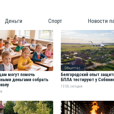
Деньги
Спорт
Новости п
о
Общество
цам могут помочь
Белгородский опыт защит
ными деньгами собрать
БПЛА тестируют у Собяни
школу
13:50, сегодня
ня