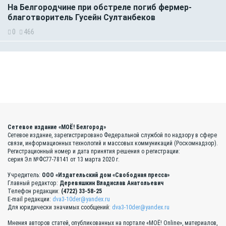
На Белгородчине при обстреле погиб фермер-
благотворитель Гусейн Султанбеков
0
466
Сетевое издание «МОЁ! Белгород»
Сетевое издание, зарегистрировано Федеральной службой по надзору в сфере
связи, информационных технологий и массовых коммуникаций (Роскомнадзор).
Регистрационный номер и дата принятия решения о регистрации:
серия Эл №ФС77-78141 от 13 марта 2020 г.
Учредитель:
ООО «Издательский дом «Свободная пресса»
Главный редактор:
Деревяшкин Владислав Анатольевич
Телефон редакции:
(4722) 33-58-25
E-mail редакции:
dva3-10der@yandex.ru
Для юридически значимых сообщений:
dva3-10der@yandex.ru
Мнения авторов статей, опубликованных на портале «МОЁ! Online», материалов,