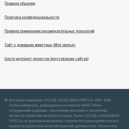
Правила общения
Политика конфиденциальности
Правила применения рекомендательных технологий
Сайт о домашних животных «Моё зверьё»
Центр интернет-проектов (изготовление сайтов)
Все права защищены ООО ИД «СВОБОДНАЯ ПРЕССА» 2007–2024.
Любые материалы, размещенные на портале «МОЁ! Online»
сотрудниками редакции, нештатными авторами и читателями,
являются объектами авторского права. Права ООО ИД «СВОБОДНАЯ
ПРЕССА» на указанные материалы охраняются законодательством о
правах на результаты интеллектуальной деятельности. Полное или