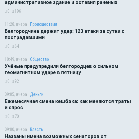
административное здание и оставил раненых
0
196
11:28, вчера
Происшествия
Белгородчина держит удар: 123 атаки за сутки с
пострадавшими
0
64
10:49, вчера
Общество
Учёные предупредили белгородцев о сильном
геомагнитном ударе в пятницу
0
92
09:05, вчера
Деньги
Ежемесячная смена кешбэка: как меняются траты
и спрос
0
70
09:00, вчера
Власть
Названы имена возможных сенаторов от