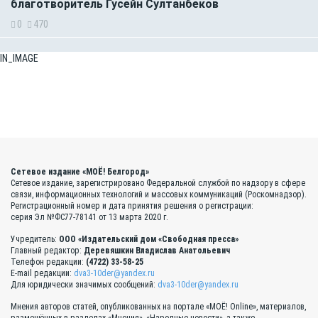
благотворитель Гусейн Султанбеков
0
470
IN_IMAGE
Сетевое издание «МОЁ! Белгород»
Сетевое издание, зарегистрировано Федеральной службой по надзору в сфере
связи, информационных технологий и массовых коммуникаций (Роскомнадзор).
Регистрационный номер и дата принятия решения о регистрации:
серия Эл №ФС77-78141 от 13 марта 2020 г.
Учредитель:
ООО «Издательский дом «Свободная пресса»
Главный редактор:
Деревяшкин Владислав Анатольевич
Телефон редакции:
(4722) 33-58-25
E-mail редакции:
dva3-10der@yandex.ru
Для юридически значимых сообщений:
dva3-10der@yandex.ru
Мнения авторов статей, опубликованных на портале «МОЁ! Online», материалов,
размещённых в разделах «Мнения», «Народные новости», а также