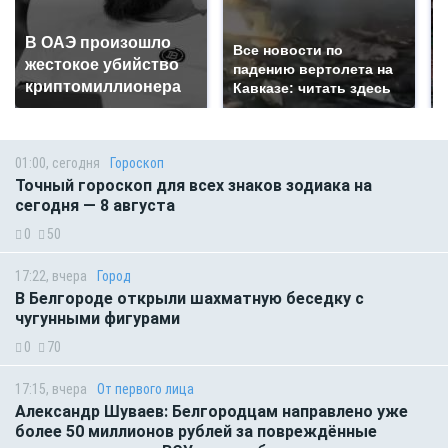
В ОАЭ произошло
Все новости по
жестокое убийство
падению вертолета на
криптомиллионера
Кавказе: читать здесь
01:00, сегодня
Гороскоп
Точный гороскоп для всех знаков зодиака на
сегодня — 8 августа
0
50
17:22, вчера
Город
В Белгороде открыли шахматную беседку с
чугунными фигурами
0
70
17:15, вчера
От первого лица
Александр Шуваев: Белгородцам направлено уже
более 50 миллионов рублей за повреждённые