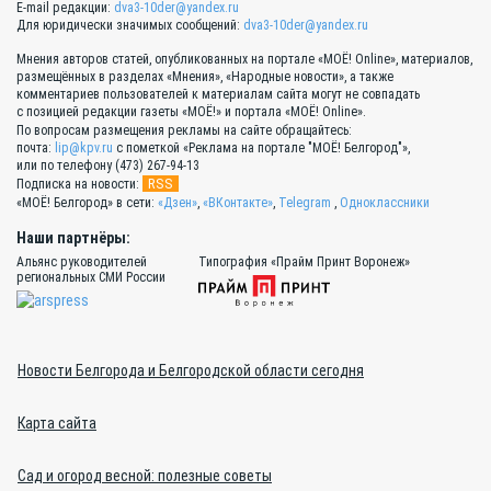
E-mail редакции:
dva3-10der@yandex.ru
Для юридически значимых сообщений:
dva3-10der@yandex.ru
Мнения авторов статей, опубликованных на портале «МОЁ! Online», материалов,
размещённых в разделах «Мнения», «Народные новости», а также
комментариев пользователей к материалам сайта могут не совпадать
с позицией редакции газеты «МОЁ!» и портала «МОЁ! Online».
По вопросам размещения рекламы на сайте обращайтесь:
почта:
lip@kpv.ru
с пометкой «Реклама на портале "МОЁ! Белгород"»,
или по телефону (473) 267-94-13
RSS
Подписка на новости:
«МОЁ! Белгород» в сети:
«Дзен»
,
«ВКонтакте»
,
Telegram
,
Одноклассники
Наши партнёры:
Альянс руководителей
Типография «Прайм Принт Воронеж»
региональных СМИ России
Новости Белгорода и Белгородской области сегодня
Карта сайта
Сад и огород весной: полезные советы