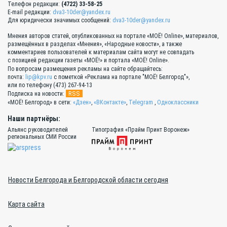
Телефон редакции:
(4722) 33-58-25
E-mail редакции:
dva3-10der@yandex.ru
Для юридически значимых сообщений:
dva3-10der@yandex.ru
Мнения авторов статей, опубликованных на портале «МОЁ! Online», материалов,
размещённых в разделах «Мнения», «Народные новости», а также
комментариев пользователей к материалам сайта могут не совпадать
с позицией редакции газеты «МОЁ!» и портала «МОЁ! Online».
По вопросам размещения рекламы на сайте обращайтесь:
почта:
lip@kpv.ru
с пометкой «Реклама на портале "МОЁ! Белгород"»,
или по телефону (473) 267-94-13
RSS
Подписка на новости:
«МОЁ! Белгород» в сети:
«Дзен»
,
«ВКонтакте»
,
Telegram
,
Одноклассники
Наши партнёры:
Альянс руководителей
Типография «Прайм Принт Воронеж»
региональных СМИ России
Новости Белгорода и Белгородской области сегодня
Карта сайта