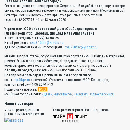
Сетевое издание «МОЁ! Белгород»
Сетевое издание, зарегистрировано Федеральной службой по надзору в сфере
связи, информационных технологий и массовых коммуникаций (Роскомнадзор).
Регистрационный номер и дата принятия решения о регистрации:
серия Эл №ФС77-78141 от 13 марта 2020 г.
Учредитель:
ООО «Издательский дом «Свободная пресса»
Главный редактор:
Деревяшкин Владислав Анатольевич
Телефон редакции:
(4722) 33-58-25
E-mail редакции:
dva3-10der@yandex.ru
Для юридически значимых сообщений:
dva3-10der@yandex.ru
Мнения авторов статей, опубликованных на портале «МОЁ! Online», материалов,
размещённых в разделах «Мнения», «Народные новости», а также
комментариев пользователей к материалам сайта могут не совпадать
с позицией редакции газеты «МОЁ!» и портала «МОЁ! Online».
По вопросам размещения рекламы на сайте обращайтесь:
почта:
lip@kpv.ru
с пометкой «Реклама на портале "МОЁ! Белгород"»,
или по телефону (473) 267-94-13
RSS
Подписка на новости:
«МОЁ! Белгород» в сети:
«Дзен»
,
«ВКонтакте»
,
Telegram
,
Одноклассники
Наши партнёры:
Альянс руководителей
Типография «Прайм Принт Воронеж»
региональных СМИ России