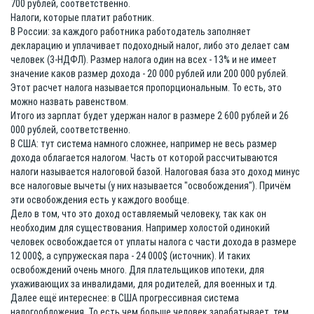
700 рублей, соответственно.
Налоги, которые платит работник.
В России: за каждого работника работодатель заполняет
декларацию и уплачивает подоходный налог, либо это делает сам
человек (3-НДФЛ). Размер налога один на всех - 13% и не имеет
значение каков размер дохода - 20 000 рублей или 200 000 рублей.
Этот расчет налога называется пропорциональным. То есть, это
можно назвать равенством.
Итого из зарплат будет удержан налог в размере 2 600 рублей и 26
000 рублей, соответственно.
В США: тут система намного сложнее, например не весь размер
дохода облагается налогом. Часть от которой рассчитываются
налоги называется налоговой базой. Налоговая база это доход минус
все налоговые вычеты (у них называется "освобождения"). Причём
эти освобождения есть у каждого вообще.
Дело в том, что это доход оставляемый человеку, так как он
необходим для существования. Например холостой одинокий
человек освобождается от уплаты налога с части дохода в размере
12 000$, а супружеская пара - 24 000$ (источник). И таких
освобождений очень много. Для плательщиков ипотеки, для
ухаживающих за инвалидами, для родителей, для военных и тд.
Далее ещё интереснее: в США прогрессивная система
налогообложения. То есть чем больше человек зарабатывает, тем