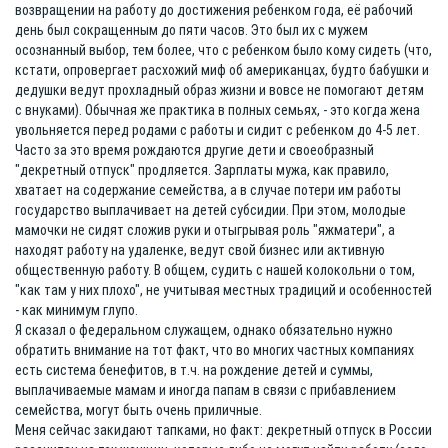
возвращении на работу до достижения ребенком года, её рабочий
день был сокращенным до пяти часов. Это был их с мужем
осознанный выбор, тем более, что с ребенком было кому сидеть (что,
кстати, опровергает расхожий миф об американцах, будто бабушки и
дедушки ведут прохладный образ жизни и вовсе не помогают детям
с внуками). Обычная же практика в полных семьях, - это когда жена
увольняется перед родами с работы и сидит с ребенком до 4-5 лет.
Часто за это время рождаются другие дети и своеобразный
"декретный отпуск" продляется. Зарплаты мужа, как правило,
хватает на содержание семейства, а в случае потери им работы
государство выплачивает на детей субсидии. При этом, молодые
мамочки не сидят сложив руки и отыгрывая роль "яжматери", а
находят работу на удаленке, ведут свой бизнес или активную
общественную работу. В общем, судить с нашей колокольни о том,
"как там у них плохо", не учитывая местных традиций и особенностей
- как минимум глупо.
Я сказал о федеральном служащем, однако обязательно нужно
обратить внимание на тот факт, что во многих частных компаниях
есть система бенефитов, в т.ч. на рождение детей и суммы,
выплачиваемые мамам и иногда папам в связи с прибавлением
семейства, могут быть очень приличные.
Меня сейчас закидают тапками, но факт: декретный отпуск в России