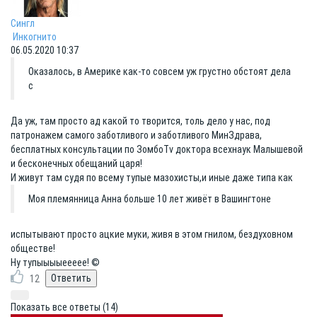
Сингл
Инкогнито
06.05.2020 10:37
Оказалось, в Америке как-то совсем уж грустно обстоят дела
с
Да уж, там просто ад какой то творится, толь дело у нас, под
патронажем самого заботливого и заботливого МинЗдрава,
бесплатных консультации по ЗомбоTv доктора всехнаук Малышевой
и бесконечных обещаний царя!
И живут там судя по всему тупые мазохисты,и иные даже типа как
Моя племянница Анна больше 10 лет живёт в Вашингтоне
испытывают просто ацкие муки, живя в этом гнилом, бездуховном
обществе!
Ну тупыыыыеееее! ©
12
Показать все ответы (14)