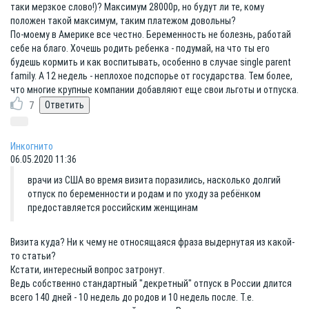
таки мерзкое слово!)? Максимум 28000р, но будут ли те, кому
положен такой максимум, таким платежом довольны?
По-моему в Америке все честно. Беременность не болезнь, работай
себе на благо. Хочешь родить ребенка - подумай, на что ты его
будешь кормить и как воспитывать, особенно в случае single parent
family. А 12 недель - неплохое подспорье от государства. Тем более,
что многие крупные компании добавляют еще свои льготы и отпуска.
7
Инкогнито
06.05.2020 11:36
врачи из США во время визита поразились, насколько долгий
отпуск по беременности и родам и по уходу за ребёнком
предоставляется российским женщинам
Визита куда? Ни к чему не относящаяся фраза выдернутая из какой-
то статьи?
Кстати, интересный вопрос затронут.
Ведь собственно стандартный "декретный" отпуск в России длится
всего 140 дней - 10 недель до родов и 10 недель после. Т.е.