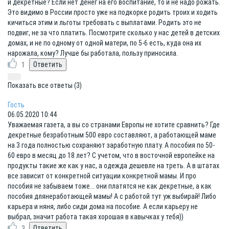
и декретные? Если нет денег на его воспитание, то и не надо рожать.
Это видимо в России просто уже на подкорке родить троих и ходить
кичиться этим и льготы требовать с выплатами. Родить это не
подвиг, не за что платить. Посмотрите сколько у нас детей в детских
домах, и не по одному от одной матери, по 5-6 есть, куда она их
нарожала, кому? Лучше бы работала, пользу приносила.
1
Показать все ответы (3)
Гость
06.05.2020 10:44
Уважаемая газета, а вы со странами Европы не хотите сравнить? Где
декретные безработным 500 евро составляют, а работающей маме
на 3 года полностью сохраняют заработную плату. А пособия по 50-
60 евро в месяц до 18 лет? С учетом, что в восточной европейке на
продукты такие же как у нас, а одежда дешевле на треть. А в штатах
все зависит от конкретной ситуации конкретной мамы. И про
пособия не забываем тоже... они платятся не как декретные, а как
пособия длянеработающей мамы! А с работой тут уж выбирай! Либо
карьера и няня, либо сиди дома на пособие. А если карьеру не
выбрал, значит работа такая хорошая в кавычках у тебя))
3