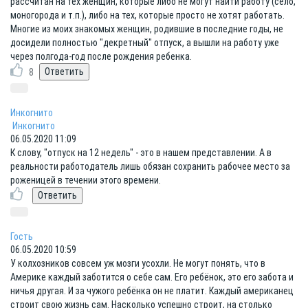
рассчитан на тех женщин, которые либо не могут найти работу (село,
моногорода и т.п.), либо на тех, которые просто не хотят работать.
Многие из моих знакомых женщин, родившие в последние годы, не
досидели полностью "декретный" отпуск, а вышли на работу уже
через полгода-год после рождения ребенка.
8
Инкогнито
Инкогнито
06.05.2020 11:09
К слову, "отпуск на 12 недель" - это в нашем представлении. А в
реальности работодатель лишь обязан сохранить рабочее место за
роженицей в течении этого времени.
Гость
06.05.2020 10:59
У колхозников совсем уж мозги усохли. Не могут понять, что в
Америке каждый заботится о себе сам. Его ребёнок, это его забота и
ничья другая. И за чужого ребёнка он не платит. Каждый американец
строит свою жизнь сам. Насколько успешно строит, на столько