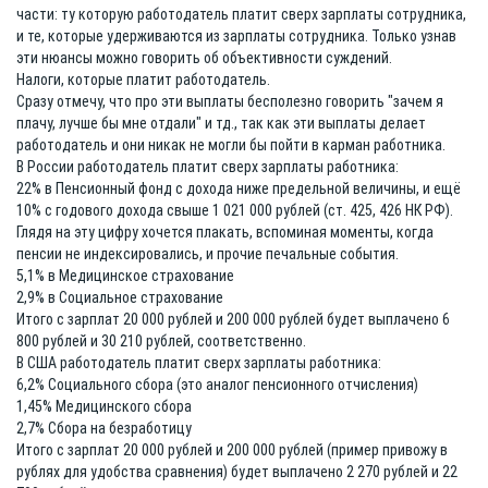
части: ту которую работодатель платит сверх зарплаты сотрудника,
и те, которые удерживаются из зарплаты сотрудника. Только узнав
эти нюансы можно говорить об объективности суждений.
Налоги, которые платит работодатель.
Сразу отмечу, что про эти выплаты бесполезно говорить "зачем я
плачу, лучше бы мне отдали" и тд., так как эти выплаты делает
работодатель и они никак не могли бы пойти в карман работника.
В России работодатель платит сверх зарплаты работника:
22% в Пенсионный фонд с дохода ниже предельной величины, и ещё
10% с годового дохода свыше 1 021 000 рублей (ст. 425, 426 НК РФ).
Глядя на эту цифру хочется плакать, вспоминая моменты, когда
пенсии не индексировались, и прочие печальные события.
5,1% в Медицинское страхование
2,9% в Социальное страхование
Итого с зарплат 20 000 рублей и 200 000 рублей будет выплачено 6
800 рублей и 30 210 рублей, соответственно.
В США работодатель платит сверх зарплаты работника:
6,2% Социального сбора (это аналог пенсионного отчисления)
1,45% Медицинского сбора
2,7% Сбора на безработицу
Итого с зарплат 20 000 рублей и 200 000 рублей (пример привожу в
рублях для удобства сравнения) будет выплачено 2 270 рублей и 22