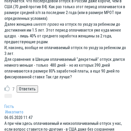
получается. что послеродовой отпуск в России даже короче, чем в
США (70 дней против 84). Как раз только этот период оплачивается в
размере средней з/п за последние 2 года (или в размере МРОТ при
определенных условиях).
имеет право
Далее женщина
на отпуск по уходу за ребенком до
достижения им 1.5 лет. Этот период оплачивается уже куда менее
щедро. - лишь 40% от среднего заработка женщины за 2 года,
предшествующие родам.
И, наконец, вообще не оплачиваемый отпуск по уходу за ребенком до
3 лет.
Для сравнения: в Швеции оплачиваемый "декретный" отпуск длится
немного меньше - только 480 дней - но из которых 390 дней
оплачиваются в размере 80% заработной платы, а еще 90 дней по
фиксированной ставке Так где лучше?
7
Гость
Инкогнито
06.05.2020 11:47
А при чём здесь оплачиваемый и низкооплачиваемый отпуск у нас,
если вопрос ставится по-другому - в США даже без сохранения