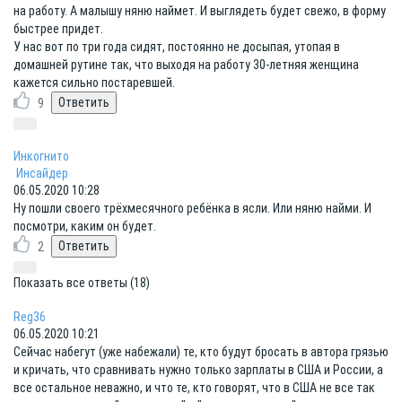
на работу. А малышу няню наймет. И выглядеть будет свежо, в форму
быстрее придет.
У нас вот по три года сидят, постоянно не досыпая, утопая в
домашней рутине так, что выходя на работу 30-летняя женщина
кажется сильно постаревшей.
9
Инкогнито
Инсайдер
06.05.2020 10:28
Ну пошли своего трёхмесячного ребёнка в ясли. Или няню найми. И
посмотри, каким он будет.
2
Показать все ответы (18)
Reg36
06.05.2020 10:21
Сейчас набегут (уже набежали) те, кто будут бросать в автора грязью
и кричать, что сравнивать нужно только зарплаты в США и России, а
все остальное неважно, и что те, кто говорят, что в США не все так