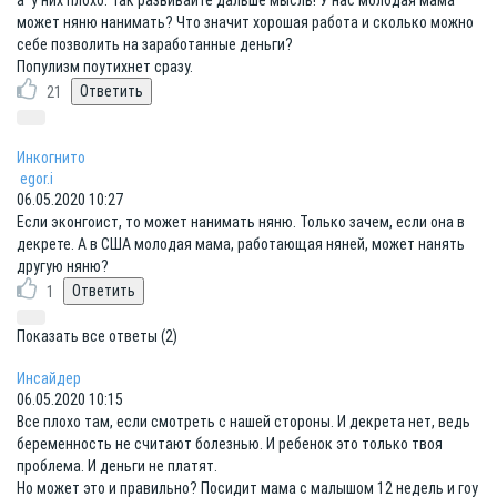
а у них плохо. Так развивайте дальше мысль! У нас молодая мама
может няню нанимать? Что значит хорошая работа и сколько можно
себе позволить на заработанные деньги?
Популизм поутихнет сразу.
21
Инкогнито
egor.i
06.05.2020 10:27
Если эконгоист, то может нанимать няню. Только зачем, если она в
декрете. А в США молодая мама, работающая няней, может нанять
другую няню?
1
Показать все ответы (2)
Инсайдер
06.05.2020 10:15
Все плохо там, если смотреть с нашей стороны. И декрета нет, ведь
беременность не считают болезнью. И ребенок это только твоя
проблема. И деньги не платят.
Но может это и правильно? Посидит мама с малышом 12 недель и гоу