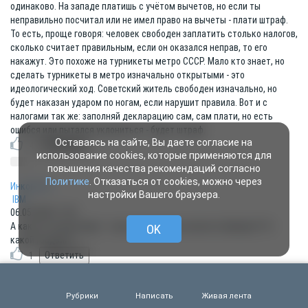
одинаково. На западе платишь с учётом вычетов, но если ты
неправильно посчитал или не имел право на вычеты - плати штраф.
То есть, проще говоря: человек свободен заплатить столько налогов,
сколько считает правильным, если он оказался неправ, то его
накажут. Это похоже на турникеты метро СССР. Мало кто знает, но
сделать турникеты в метро изначально открытыми - это
идеологический ход. Советский житель свободен изначально, но
будет наказан ударом по ногам, если нарушит правила. Вот и с
налогами так же: заполняй декларацию сам, сам плати, но есть
ошибся или пытался уклониться - будет штраф.
Оставаясь на сайте, Вы даете согласие на
4
использование cookies, которые применяются для
повышения качества рекомендаций согласно
Политике
. Отказаться от cookies, можно через
Инкогнито
настройки Вашего браузера.
IBM
06.05.2020 17:43
А как же тролли пишут - а вы знаете какие налоги в Америке?! А
OK
какой госдолг?!
1
Показать все ответы (4)
Рубрики
Написать
Живая лента