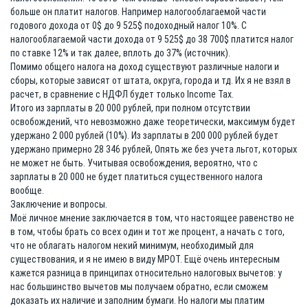
больше он платит налогов. Например налогооблагаемой части
годового дохода от 0$ до 9 525$ подоходный налог 10%. С
налогооблагаемой части дохода от 9 525$ до 38 700$ платится налог
по ставке 12% и так далее, вплоть до 37% (источник).
Помимо общего налога на доход существуют различные налоги и
сборы, которые зависят от штата, округа, города и тд. Их я не взял в
расчет, в сравнение с НДФЛ будет только Income Tax.
Итого из зарплаты в 20 000 рублей, при полном отсутствии
освобождений, что невозможно даже теоретически, максимум будет
удержано 2 000 рублей (10%). Из зарплаты в 200 000 рублей будет
удержано примерно 28 346 рублей, Опять же без учета льгот, которых
не может не быть. Учитывая освобождения, вероятно, что с
зарплаты в 20 000 не будет платиться существенного налога
вообще.
Заключение и вопросы.
Моё личное мнение заключается в том, что настоящее равенство не
в том, чтобы брать со всех один и тот же процент, а начать с того,
что не облагать налогом некий минимум, необходимый для
существования, и я не имею в виду МРОТ. Ещё очень интересным
кажется разница в принципах относительно налоговых вычетов: у
нас большинство вычетов мы получаем обратно, если сможем
доказать их наличие и заполним бумаги. Но налоги мы платим