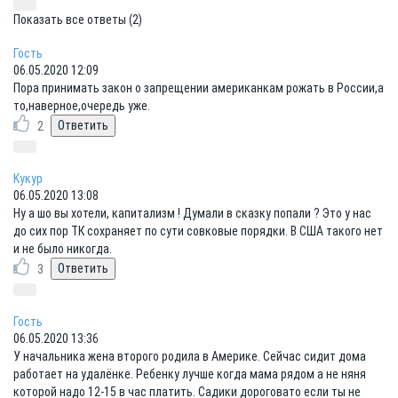
Показать все ответы (2)
Гость
06.05.2020 12:09
Пора принимать закон о запрещении американкам рожать в России,а
то,наверное,очередь уже.
2
Kyкyp
06.05.2020 13:08
Ну а шо вы хотели, капитализм ! Думали в сказку попали ? Это у нас
до сих пор ТК сохраняет по сути совковые порядки. В США такого нет
и не было никогда.
3
Гость
06.05.2020 13:36
У начальника жена второго родила в Америке. Сейчас сидит дома
работает на удалёнке. Ребенку лучше когда мама рядом а не няня
которой надо 12-15 в час платить. Садики дороговато если ты не