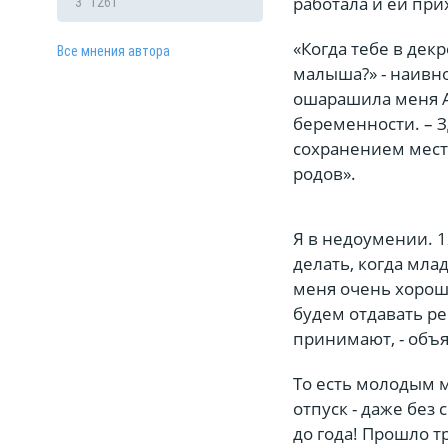
работала и ей при
3
1261
«Когда тебе в дек
Все мнения автора
малыша?» - наивно 
ошарашила меня А
беременности. – З
сохранением места
родов».
Я в недоумении. 1
делать, когда мла
меня очень хороша
будем отдавать реб
принимают, - объя
То есть молодым 
отпуск - даже без
до года! Прошло т