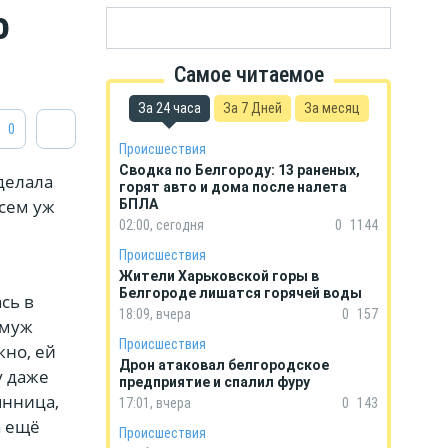
о
Самое читаемое
За 24 часа
За 7 Дней
За месяц
0
Происшествия
Сводка по Белгороду: 13 раненых,
делала
горят авто и дома после налета
всем уж
БПЛА
02:00, сегодня
0
1144
Происшествия
Жители Харьковской горы в
Белгороде лишатся горячей воды
сь в
18:09, вчера
0
157
 муж
Происшествия
жно, ей
Дрон атаковал белгородское
у даже
предприятие и спалил фуру
янница,
17:01, вчера
0
143
а ещё
Происшествия