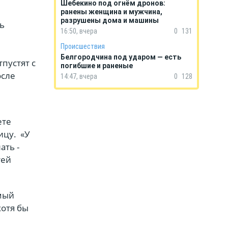
Шебекино под огнём дронов:
ранены женщина и мужчина,
разрушены дома и машины
ть
16:50, вчера
0
131
Происшествия
Белгородчина под ударом — есть
пустят с
погибшие и раненые
осле
14:47, вчера
0
128
ете
ицу. «У
ать -
тей
емый
хотя бы