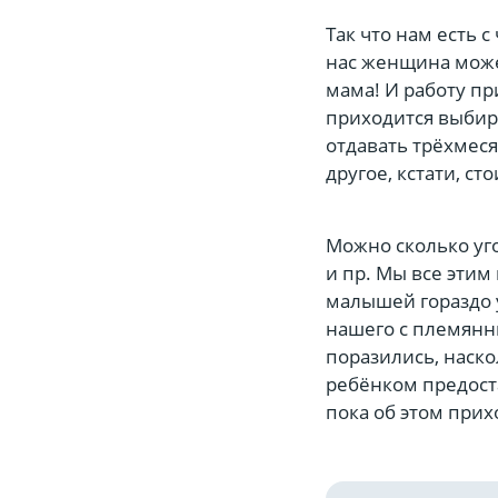
Так что нам есть с
нас женщина може
мама! И работу пр
приходится выбира
отдавать трёхмеся
другое, кстати, с
Можно сколько уг
и пр. Мы все эти
малышей гораздо у
нашего с племянни
поразились, наско
ребёнком предост
пока об этом прих