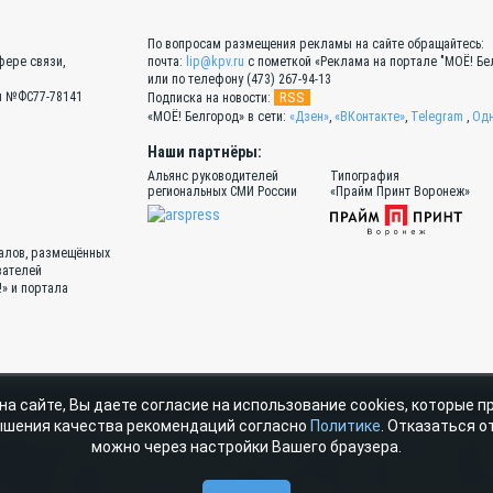
По вопросам размещения рекламы на сайте обращайтесь:
фере связи,
почта:
lip@kpv.ru
с пометкой «Реклама на портале "МОЁ! Бел
или по телефону (473) 267-94-13
Эл №ФС77-78141
RSS
Подписка на новости:
«МОЁ! Белгород» в сети:
«Дзен»
,
«ВКонтакте»
,
Telegram
,
Одн
Наши партнёры:
Альянс руководителей
Типография
региональных СМИ России
«Прайм Принт Воронеж»
иалов, размещённых
вателей
!» и портала
на сайте, Вы даете согласие на использование cookies, которые 
материалы, размещенные на портале «МОЁ! Online» сотрудниками редакции, н
ышения качества рекомендаций согласно
Политике
. Отказаться от
ава ООО ИД «СВОБОДНАЯ ПРЕССА» на указанные материалы охраняются законода
можно через настройки Вашего браузера.
стичное использование материалов, размещенных на портале «МОЁ! Online», до
очник. Частичное цитирование возможно только при условии гиперссылки на m