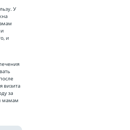
льзу. У
жна
мамам
ли
о, и
спечения
вать
 после
я визита
оду за
м мамам