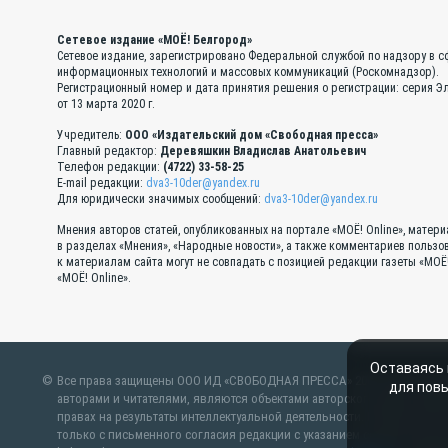
Сетевое издание «МОЁ! Белгород»
Сетевое издание, зарегистрировано Федеральной службой по надзору в с
информационных технологий и массовых коммуникаций (Роскомнадзор).
Регистрационный номер и дата принятия решения о регистрации: серия 
от 13 марта 2020 г.
Учредитель:
ООО «Издательский дом «Свободная пресса»
Главный редактор:
Деревяшкин Владислав Анатольевич
Телефон редакции:
(4722) 33-58-25
E-mail редакции:
dva3-10der@yandex.ru
Для юридически значимых сообщений:
dva3-10der@yandex.ru
Мнения авторов статей, опубликованных на портале «МОЁ! Online», матер
в разделах «Мнения», «Народные новости», а также комментариев пользо
к материалам сайта могут не совпадать с позицией редакции газеты «МОЁ
«МОЁ! Online».
Оставаясь 
Все права защищены ООО ИД «СВОБОДНАЯ ПРЕССА» 2007–2024. Любые 
для пов
авторами и читателями, являются объектами авторского права. Пр
правах на результаты интеллектуальной деятельности. Полное или ча
только с письменного согласия редакции с указанием ссылки на ист