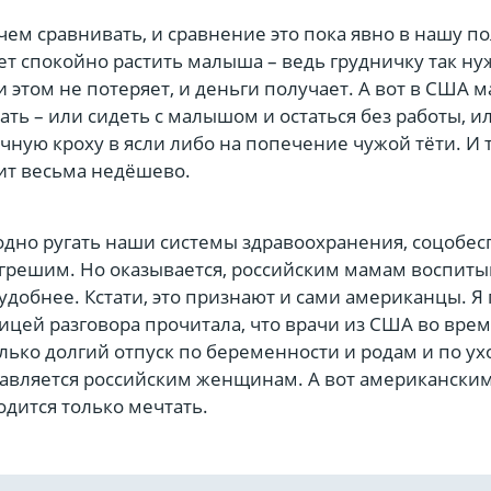
 чем сравнивать, и сравнение это пока явно в нашу по
т спокойно растить малыша – ведь грудничку так ну
и этом не потеряет, и деньги получает. А вот в США 
ть – или сидеть с малышом и остаться без работы, и
чную кроху в ясли либо на попечение чужой тёти. И т
тоит весьма недёшево.
одно ругать наши системы здравоохранения, соцобе
м грешим. Но оказывается, российским мамам воспиты
добнее. Кстати, это признают и сами американцы. Я
цей разговора прочитала, что врачи из США во врем
лько долгий отпуск по беременности и родам и по ух
авляется российским женщинам. А вот американски
одится только мечтать.