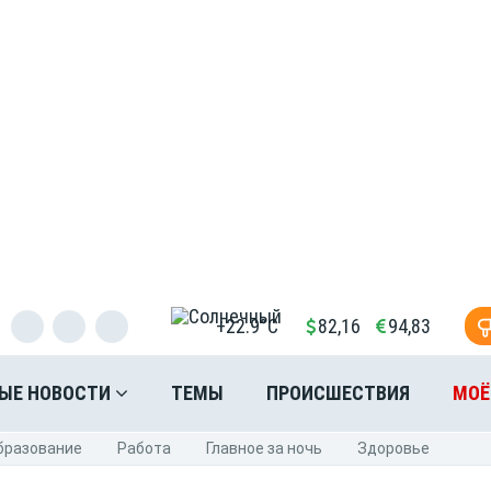
+22.9°C
82,16
94,83
ЫЕ НОВОСТИ
ТЕМЫ
ПРОИСШЕСТВИЯ
МОЁ
бразование
Pабота
Главное за ночь
Здоровье