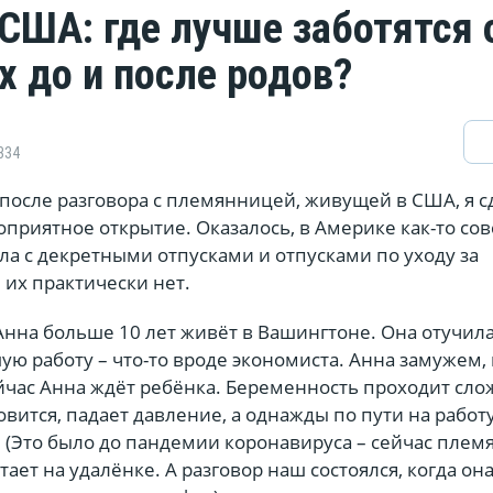
 США: где лучше заботятся 
 до и после родов?
334
 после разговора с племянницей, живущей в США, я с
оприятное открытие. Оказалось, в Америке как-то со
ела с декретными отпусками и отпусками по уходу за
 их практически нет.
нна больше 10 лет живёт в Вашингтоне. Она отучила
ую работу – что-то вроде экономиста. Анна замужем,
йчас Анна ждёт ребёнка. Беременность проходит сло
вится, падает давление, а однажды по пути на работ
 (Это было до пандемии коронавируса – сейчас плем
тает на удалёнке. А разговор наш состоялся, когда он