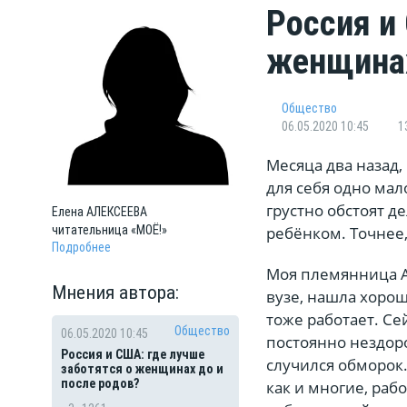
Россия и
женщинах
Общество
06.05.2020 10:45
1
Месяца два назад,
для себя одно мал
грустно обстоят д
Елена
АЛЕКСЕЕВА
ребёнком. Точнее,
читательница «МОЁ!»
Подробнее
Моя племянница А
Мнения автора:
вузе, нашла хорош
тоже работает. Се
Общество
06.05.2020 10:45
постоянно нездоро
Россия и США: где лучше
случился обморок.
заботятся о женщинах до и
после родов?
как и многие, рабо