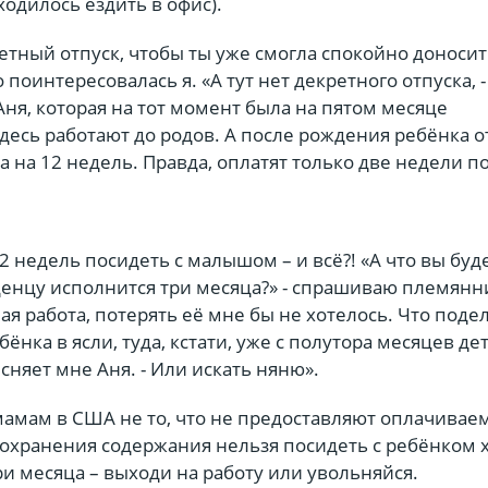
ходилось ездить в офис).
ретный отпуск, чтобы ты уже смогла спокойно доноси
поинтересовалась я. «А тут нет декретного отпуска, -
ня, которая на тот момент была на пятом месяце
десь работают до родов. А после рождения ребёнка от
 на 12 недель. Правда, оплатят только две недели п
2 недель посидеть с малышом – и всё?! «А что вы буд
денцу исполнится три месяца?» - спрашиваю племянн
я работа, потерять её мне бы не хотелось. Что подел
ёнка в ясли, туда, кстати, уже с полутора месяцев де
сняет мне Аня. - Или искать няню».
мамам в США не то, что не предоставляют оплачива
 сохранения содержания нельзя посидеть с ребёнком 
ри месяца – выходи на работу или увольняйся.