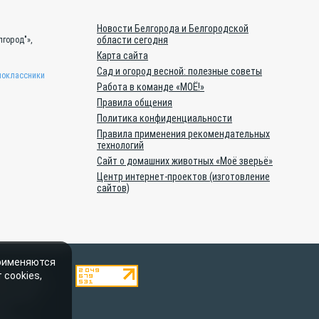
Новости Белгорода и Белгородской
области сегодня
город"»,
Карта сайта
Сад и огород весной: полезные советы
оклассники
Работа в команде «МОЁ!»
Правила общения
Политика конфиденциальности
Правила применения рекомендательных
технологий
Сайт о домашних животных «Моё зверьё»
Центр интернет-проектов (изготовление
сайтов)
применяются
ештатными
 cookies,
тельством о
пускается
oe-