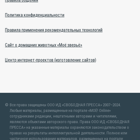
Правила общения
Политика конфиденциальности
Правила применения рекомендательных технологий
Сайт о домашних животных «Моё зверьё»
Центр интернет-проектов (изготовление сайтов)
Все права защищены ООО ИД «СВОБОДНАЯ ПРЕССА» 2007–2024.
Любые материалы, размещенные на портале «МОЁ! Online»
сотрудниками редакции, нештатными авторами и читателями,
являются объектами авторского права. Права ООО ИД «СВОБОДНАЯ
ПРЕССА» на указанные материалы охраняются законодательством о
правах на результаты интеллектуальной деятельности. Полное или
частичное использование материалов, размещенных на портале