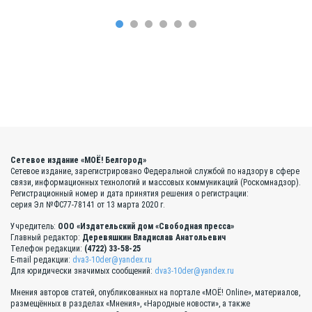
Сетевое издание «МОЁ! Белгород»
Сетевое издание, зарегистрировано Федеральной службой по надзору в сфере
связи, информационных технологий и массовых коммуникаций (Роскомнадзор).
Регистрационный номер и дата принятия решения о регистрации:
серия Эл №ФС77-78141 от 13 марта 2020 г.
Учредитель:
ООО «Издательский дом «Свободная пресса»
Главный редактор:
Деревяшкин Владислав Анатольевич
Телефон редакции:
(4722) 33-58-25
E-mail редакции:
dva3-10der@yandex.ru
Для юридически значимых сообщений:
dva3-10der@yandex.ru
Мнения авторов статей, опубликованных на портале «МОЁ! Online», материалов,
размещённых в разделах «Мнения», «Народные новости», а также