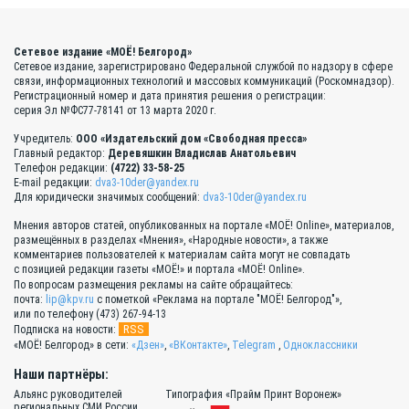
Сетевое издание «МОЁ! Белгород»
Сетевое издание, зарегистрировано Федеральной службой по надзору в сфере
связи, информационных технологий и массовых коммуникаций (Роскомнадзор).
Регистрационный номер и дата принятия решения о регистрации:
серия Эл №ФС77-78141 от 13 марта 2020 г.
Учредитель:
ООО «Издательский дом «Свободная пресса»
Главный редактор:
Деревяшкин Владислав Анатольевич
Телефон редакции:
(4722) 33-58-25
E-mail редакции:
dva3-10der@yandex.ru
Для юридически значимых сообщений:
dva3-10der@yandex.ru
Мнения авторов статей, опубликованных на портале «МОЁ! Online», материалов,
размещённых в разделах «Мнения», «Народные новости», а также
комментариев пользователей к материалам сайта могут не совпадать
с позицией редакции газеты «МОЁ!» и портала «МОЁ! Online».
По вопросам размещения рекламы на сайте обращайтесь:
почта:
lip@kpv.ru
с пометкой «Реклама на портале "МОЁ! Белгород"»,
или по телефону (473) 267-94-13
RSS
Подписка на новости:
«МОЁ! Белгород» в сети:
«Дзен»
,
«ВКонтакте»
,
Telegram
,
Одноклассники
Наши партнёры:
Альянс руководителей
Типография «Прайм Принт Воронеж»
региональных СМИ России