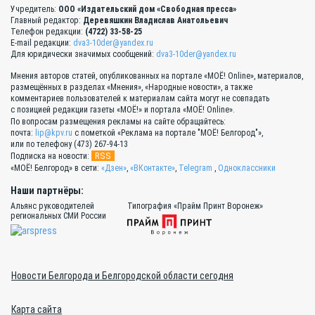
Учредитель:
ООО «Издательский дом «Свободная пресса»
Главный редактор:
Деревяшкин Владислав Анатольевич
Телефон редакции:
(4722) 33-58-25
E-mail редакции:
dva3-10der@yandex.ru
Для юридически значимых сообщений:
dva3-10der@yandex.ru
Мнения авторов статей, опубликованных на портале «МОЁ! Online», материалов,
размещённых в разделах «Мнения», «Народные новости», а также
комментариев пользователей к материалам сайта могут не совпадать
с позицией редакции газеты «МОЁ!» и портала «МОЁ! Online».
По вопросам размещения рекламы на сайте обращайтесь:
почта:
lip@kpv.ru
с пометкой «Реклама на портале "МОЁ! Белгород"»,
или по телефону (473) 267-94-13
RSS
Подписка на новости:
«МОЁ! Белгород» в сети:
«Дзен»
,
«ВКонтакте»
,
Telegram
,
Одноклассники
Наши партнёры:
Альянс руководителей
Типография «Прайм Принт Воронеж»
региональных СМИ России
Новости Белгорода и Белгородской области сегодня
Карта сайта