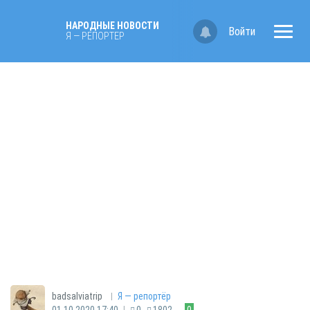
НАРОДНЫЕ НОВОСТИ
Войти
Я — РЕПОРТЁР
|
badsalviatrip
Я — репортёр
|
01.10.2020 17:40
0
1802
0