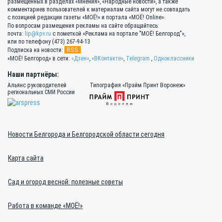
размещённых в разделах «Мнения», «Народные новости», а также
комментариев пользователей к материалам сайта могут не совпадать
с позицией редакции газеты «МОЁ!» и портала «МОЁ! Online».
По вопросам размещения рекламы на сайте обращайтесь:
почта:
lip@kpv.ru
с пометкой «Реклама на портале "МОЁ! Белгород"»,
или по телефону (473) 267-94-13
RSS
Подписка на новости:
«МОЁ! Белгород» в сети:
«Дзен»
,
«ВКонтакте»
,
Telegram
,
Одноклассники
Наши партнёры:
Альянс руководителей
Типография «Прайм Принт Воронеж»
региональных СМИ России
Новости Белгорода и Белгородской области сегодня
Карта сайта
Сад и огород весной: полезные советы
Работа в команде «МОЁ!»