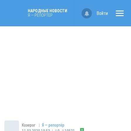
НАРОДНЫЕ НОВОСТИ
Войти
Я — РЕПОРТЁР
|
Козерог
Я — репортёр
|
11.03.2020 19:53
0
10521
0