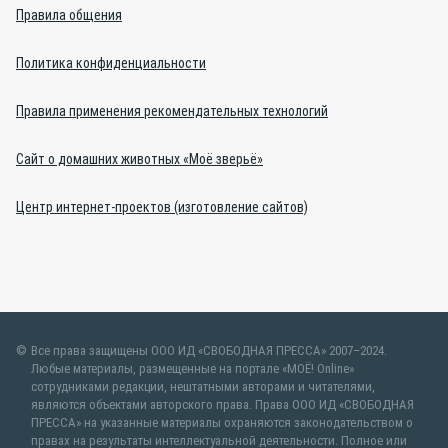
Правила общения
Политика конфиденциальности
Правила применения рекомендательных технологий
Сайт о домашних животных «Моё зверьё»
Центр интернет-проектов (изготовление сайтов)
Все права защищены ООО ИД «СВОБОДНАЯ ПРЕССА» 2007–2024.
Любые материалы, размещенные на портале «МОЁ! Online»
сотрудниками редакции, нештатными авторами и читателями,
являются объектами авторского права. Права ООО ИД «СВОБОДНАЯ
ПРЕССА» на указанные материалы охраняются законодательством о
правах на результаты интеллектуальной деятельности. Полное или