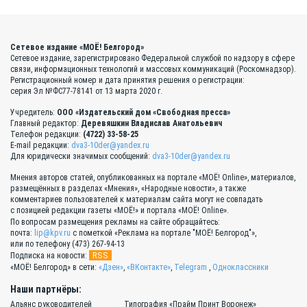
Сетевое издание «МОЁ! Белгород»
Сетевое издание, зарегистрировано Федеральной службой по надзору в сфере
связи, информационных технологий и массовых коммуникаций (Роскомнадзор).
Регистрационный номер и дата принятия решения о регистрации:
серия Эл №ФС77-78141 от 13 марта 2020 г.
Учредитель:
ООО «Издательский дом «Свободная пресса»
Главный редактор:
Деревяшкин Владислав Анатольевич
Телефон редакции:
(4722) 33-58-25
E-mail редакции:
dva3-10der@yandex.ru
Для юридически значимых сообщений:
dva3-10der@yandex.ru
Мнения авторов статей, опубликованных на портале «МОЁ! Online», материалов,
размещённых в разделах «Мнения», «Народные новости», а также
комментариев пользователей к материалам сайта могут не совпадать
с позицией редакции газеты «МОЁ!» и портала «МОЁ! Online».
По вопросам размещения рекламы на сайте обращайтесь:
почта:
lip@kpv.ru
с пометкой «Реклама на портале "МОЁ! Белгород"»,
или по телефону (473) 267-94-13
RSS
Подписка на новости:
«МОЁ! Белгород» в сети:
«Дзен»
,
«ВКонтакте»
,
Telegram
,
Одноклассники
Наши партнёры:
Альянс руководителей
Типография «Прайм Принт Воронеж»