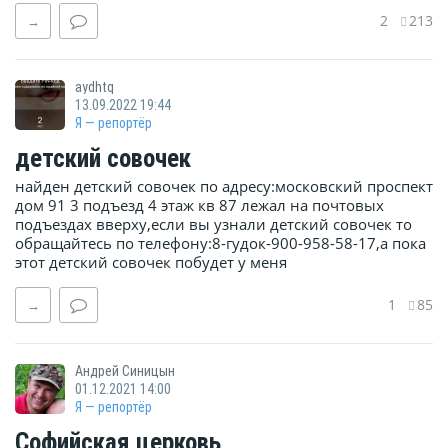
2
213
→
aydhtq
13.09.2022 19:44
Я — репортёр
детский совочек
найден детский совочек по адресу:московский проспект
дом 91 3 подъезд 4 этаж кв 87 лежал на почтовых
подъездах вверху,если вы узнали детский совочек то
обращайтесь по телефону:8-гудок-900-958-58-17,а пока
этот детский совочек побудет у меня
1
85
→
Андрей Синицын
01.12.2021 14:00
Я — репортёр
Софийская церковь