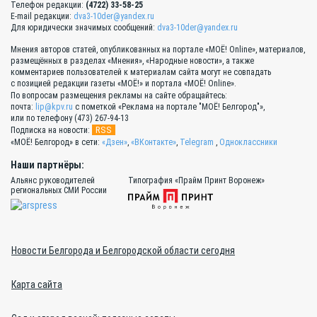
Телефон редакции:
(4722) 33-58-25
E-mail редакции:
dva3-10der@yandex.ru
Для юридически значимых сообщений:
dva3-10der@yandex.ru
Мнения авторов статей, опубликованных на портале «МОЁ! Online», материалов,
размещённых в разделах «Мнения», «Народные новости», а также
комментариев пользователей к материалам сайта могут не совпадать
с позицией редакции газеты «МОЁ!» и портала «МОЁ! Online».
По вопросам размещения рекламы на сайте обращайтесь:
почта:
lip@kpv.ru
с пометкой «Реклама на портале "МОЁ! Белгород"»,
или по телефону (473) 267-94-13
RSS
Подписка на новости:
«МОЁ! Белгород» в сети:
«Дзен»
,
«ВКонтакте»
,
Telegram
,
Одноклассники
Наши партнёры:
Альянс руководителей
Типография «Прайм Принт Воронеж»
региональных СМИ России
Новости Белгорода и Белгородской области сегодня
Карта сайта