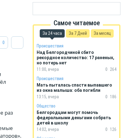
Самое читаемое
За 24 часа
За 7 Дней
За месяц
0
Происшествия
Над Белгородчиной сбито
рекордное количество: 17 раненых,
но потерь нет
с
11:00, вчера
0
264
м
Происшествия
шёл
Мать пыталась спасти выпавшего
из окна малыша: оба погибли
13:15, вчера
0
186
Общество
е раз
Белгородцам могут помочь
федеральными деньгами собрать
детей в школу
яемые
14:02, вчера
0
126
аторов».