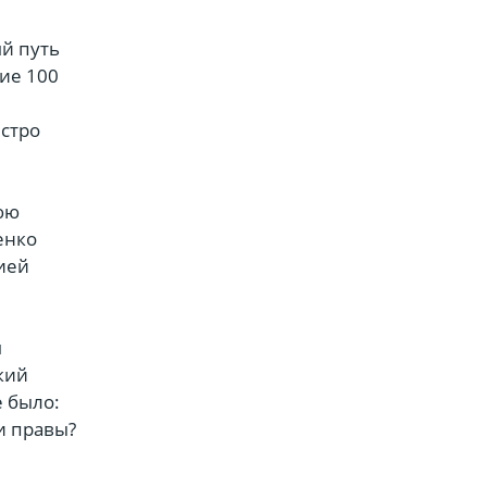
й путь
ние 100
ыстро
нюю
енко
цией
ы
кий
е было:
и правы?