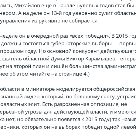
лись, Михайлов ещё в начале нулевых годов стал бы
ром. А на деле он 13-й год уверенно рулит область
управления из рук явно не собирается.
неделе он в очередной раз «всех победил». В 2015 год
е должны состояться губернаторские выборы — первы
 прошлом году. Но основной конкурент действующег
дседатель областной Думы Виктор Карамышев, теперь
ут на второй план и лишён большинства администр
нее об этом читайте на странице 4.)
й области в миниатюре моделируется общероссийская
изнанный лидер, который, по большому счёту, устраи
овластных элит. Есть разрозненная оппозиция, не
ерьёзной угрозы для действующей власти, и имеются
ка нет, но обязательно появятся к 2015 году) так наз
ерники, которых он на выборах победит одной левой