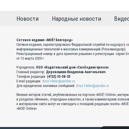
Новости
Народные новости
Виде
Сетевое издание «МОЁ! Белгород»
Сетевое издание, зарегистрировано Федеральной службой по надзору в с
информационных технологий и массовых коммуникаций (Роскомнадзор).
Регистрационный номер и дата принятия решения о регистрации: серия 
от 13 марта 2020 г.
Учредитель:
ООО «Издательский дом «Свободная пресса»
Главный редактор:
Деревяшкин Владислав Анатольевич
Телефон редакции:
(4722) 33-58-25
E-mail редакции:
dva3-10der@yandex.ru
Для юридически значимых сообщений:
dva3-10der@yandex.ru
Мнения авторов статей, опубликованных на портале «МОЁ! Online», матер
в разделах «Мнения», «Народные новости», а также комментариев пользо
к материалам сайта могут не совпадать с позицией редакции газеты «МОЁ
«МОЁ! Online».