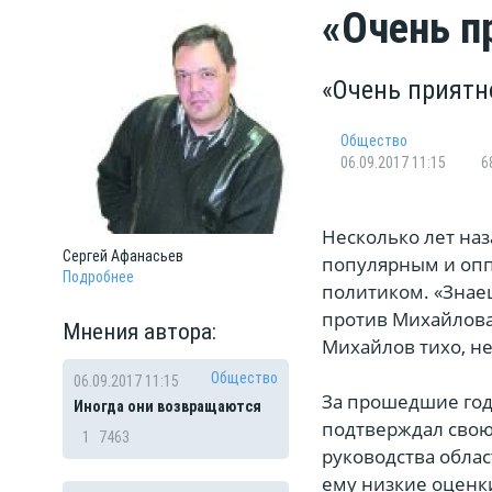
«Очень п
«Очень приятно
Общество
06.09.2017 11:15
6
Несколько лет наз
Сергей
Aфанасьев
популярным и опп
Подробнее
политиком. «Знаеш
против Михайлова.
Мнения автора:
Михайлов тихо, не
Общество
06.09.2017 11:15
За прошедшие год
Иногда они возвращаются
подтверждал свою
1
7463
руководства обла
ему низкие оценк