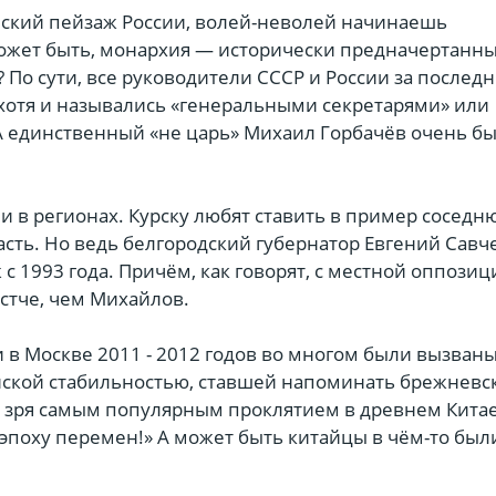
еский пейзаж России, волей-неволей начинаешь
может быть, монархия — исторически предначертанны
 По сути, все руководители СССР и России за послед
 хотя и назывались «генеральными секретарями» или
А единственный «не царь» Михаил Горбачёв очень б
 и в регионах. Курску любят ставить в пример сосед
сть. Но ведь белгородский губернатор Евгений Савч
 с 1993 года. Причём, как говорят, с местной оппози
стче, чем Михайлов.
 в Москве 2011 - 2012 годов во многом были вызван
ской стабильностью, ставшей напоминать брежневс
не зря самым популярным проклятием в древнем Кита
 эпоху перемен!» А может быть китайцы в чём-то был