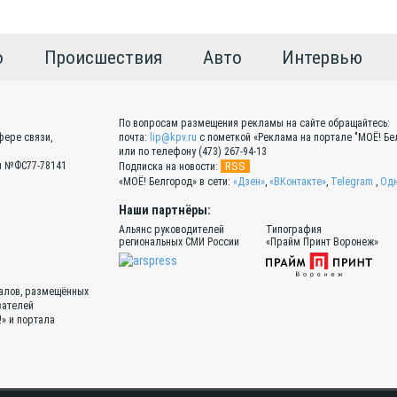
о
Происшествия
Авто
Интервью
По вопросам размещения рекламы на сайте обращайтесь:
фере связи,
почта:
lip@kpv.ru
с пометкой «Реклама на портале "МОЁ! Бел
или по телефону (473) 267-94-13
Эл №ФС77-78141
RSS
Подписка на новости:
«МОЁ! Белгород» в сети:
«Дзен»
,
«ВКонтакте»
,
Telegram
,
Одн
Наши партнёры:
Альянс руководителей
Типография
региональных СМИ России
«Прайм Принт Воронеж»
иалов, размещённых
вателей
!» и портала