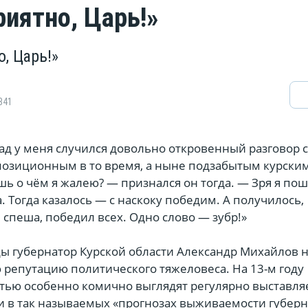
риятно, Царь!»
, Царь!»
841
ад у меня случился довольно откровенный разговор 
озиционным в то время, а ныне подзабытым курски
ь о чём я жалею? — признался он тогда. — Зря я по
 Тогда казалось — с наскоку победим. А получилось,
 спеша, победил всех. Одно слово — зубр!»
ы губернатор Курской области Александр Михайлов н
 репутацию политического тяжеловеса. На 13-м году
стью особенно комично выглядят регулярно выставл
и в так называемых «прогнозах выживаемости губерн