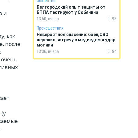
Общество
Белгородский опыт защиты от
ю и
БПЛА тестируют у Собянина
13:50, вчера
0
98
Происшествия
Невероятное спасение: боец СВО
у, как
пережил встречу с медведем и удар
е, после
молнии
о
13:36, вчера
0
84
 очень
ативных
вает
 (у
ываемые
.