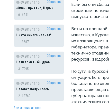
Общество
06.09.2017 11:15
Если бы они сбыва
«Очень приятно, Царь!»
скромным пенсионе
0
6841
выпускать рычаги 
Вот и на прошлой 
Общество
06.09.2017 11:15
известно, в Курск
Никто ничего не знал!
их возвращения в
1
9687
губернатора, пре
технично отодвин
Общество
06.09.2017 11:15
ресурсов. (Подроб
Не наломать бы дров!
3
7995
По сути, в Курско
ситуация. Есть пр
большинство окол
Общество
06.09.2017 11:15
представляющая с
Неловко получилось
губернатора их по
2
13760
«технические» соп
Все мнения автора