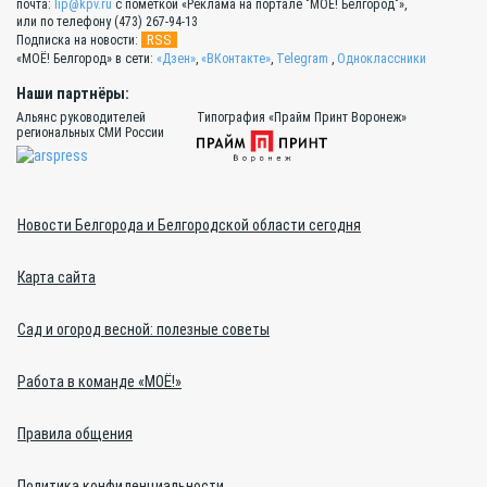
почта:
lip@kpv.ru
с пометкой «Реклама на портале "МОЁ! Белгород"»,
или по телефону (473) 267-94-13
RSS
Подписка на новости:
«МОЁ! Белгород» в сети:
«Дзен»
,
«ВКонтакте»
,
Telegram
,
Одноклассники
Наши партнёры:
Альянс руководителей
Типография «Прайм Принт Воронеж»
региональных СМИ России
Новости Белгорода и Белгородской области сегодня
Карта сайта
Сад и огород весной: полезные советы
Работа в команде «МОЁ!»
Правила общения
Политика конфиденциальности