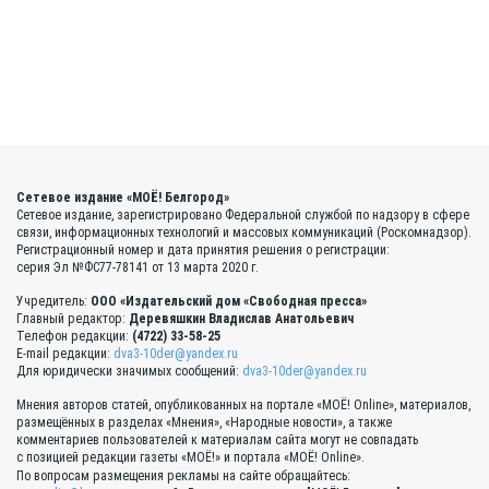
Сетевое издание «МОЁ! Белгород»
Сетевое издание, зарегистрировано Федеральной службой по надзору в сфере
связи, информационных технологий и массовых коммуникаций (Роскомнадзор).
Регистрационный номер и дата принятия решения о регистрации:
серия Эл №ФС77-78141 от 13 марта 2020 г.
Учредитель:
ООО «Издательский дом «Свободная пресса»
Главный редактор:
Деревяшкин Владислав Анатольевич
Телефон редакции:
(4722) 33-58-25
E-mail редакции:
dva3-10der@yandex.ru
Для юридически значимых сообщений:
dva3-10der@yandex.ru
Мнения авторов статей, опубликованных на портале «МОЁ! Online», материалов,
размещённых в разделах «Мнения», «Народные новости», а также
комментариев пользователей к материалам сайта могут не совпадать
с позицией редакции газеты «МОЁ!» и портала «МОЁ! Online».
По вопросам размещения рекламы на сайте обращайтесь: