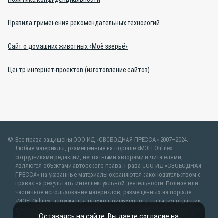
Правила применения рекомендательных технологий
Сайт о домашних животных «Моё зверьё»
Центр интернет-проектов (изготовление сайтов)
Все права защищены ООО ИД «СВОБОДНАЯ ПРЕССА» 2007–2024.
Любые материалы, размещенные на портале «МОЁ! Online»
сотрудниками редакции, нештатными авторами и читателями,
являются объектами авторского права. Права ООО ИД «СВОБОДНАЯ
ПРЕССА» на указанные материалы охраняются законодательством о
правах на результаты интеллектуальной деятельности. Полное или
частичное использование материалов, размещенных на портале
«МОЁ! Online», допускается только с письменного согласия редакции
с указанием ссылки на источник. Частичное цитирование возможно
Оставаясь на сайте, Вы даете согласие на