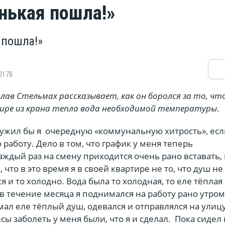
енькая пошла!»
 пошла!»
0178
слав Стельмах рассказывает, как он боролся за то, чт
тире из крана тепла вода необходимой температуры
.
ружил бы я очередную «коммунальную хитрость», есл
работу. Дело в том, что график у меня теперь
ждый раз на смену приходится очень рано вставать, в
 что в это время я в своей квартире не то, что душ не
я и то холодно. Вода была то холодная, то еле тёплая
 в течение месяца я поднимался на работу рано утром
мал еле тёплый душ, одевался и отправлялся на улицу
нсы заболеть у меня были, что я и сделал. Пока сидел