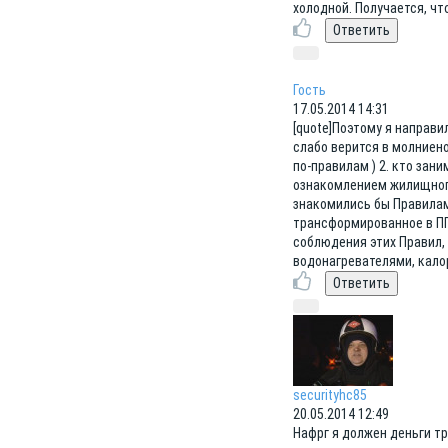
холодной. Получается, чт
Гость
17.05.2014 14:31
[quote]Поэтому я направи
слабо верится в молниено
по-правилам ) 2. кто зан
ознакомлением жилищного
знакомились бы Правилам
трансформированное в ПП 
соблюдения этих Правил, 
водонагревателями, кало
securityhc85
20.05.2014 12:49
Нафрг я должен деньги т