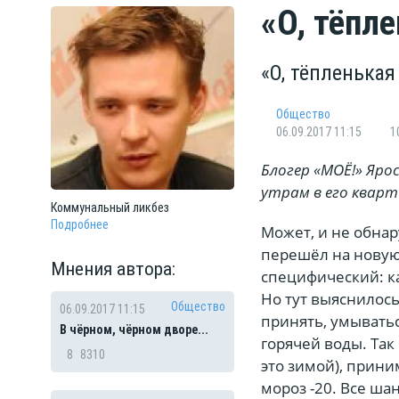
«О, тёпл
«О, тёпленькая
Общество
06.09.2017 11:15
1
Блогер «МОЁ!» Яро
утрам в его квар
Коммунальный
ликбез
Подробнее
Может, и не обна
перешёл на новую 
Мнения автора:
специфический: ка
Но тут выяснилось,
Общество
06.09.2017 11:15
принять, умыватьс
В чёрном, чёрном дворе...
горячей воды. Так
8
8310
это зимой), прини
мороз -20. Все ша