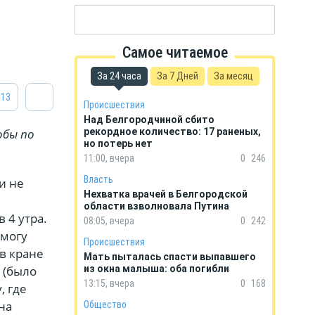
Самое читаемое
За 24 часа
За 7 Дней
За месяц
13
Происшествия
Над Белгородчиной сбито
обы по
рекордное количество: 17 раненых,
но потерь нет
11:00, вчера
0
246
Власть
и не
Нехватка врачей в Белгородской
области взволновала Путина
 4 утра.
08:05, вчера
0
242
 могу
Происшествия
 в кране
Мать пыталась спасти выпавшего
 (было
из окна малыша: оба погибли
13:15, вчера
0
168
, где
 на
Общество