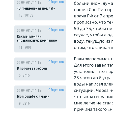
Общество
больничном, думал
06.09.2017 11:15
«О, тёпленькая пошла!»
нашел Сан Пин пр
врача РФ от 7 апр
13
10178
прописано, что т
50 до 75, чтобы н
Общество
06.09.2017 11:15
случае, чтобы люд
Как мы меняли
воду, текущую из 
управляющую компанию
о том, что сливая 
11
9001
Ради эксперимента
Общество
06.09.2017 11:15
Для этого завел 
В погоне за зеброй
установил, что н
5
8415
23 часов до 6 утр
воды написал эле
ситуации. Через 
Общество
06.09.2017 11:15
что такая ситуаци
Моя борьба с ямами
мне легче не стал
9
7216
причина такого «н