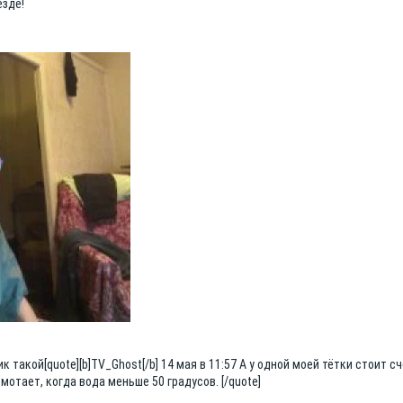
езде!
к такой[quote][b]TV_Ghost[/b] 14 мая в 11:57 А у одной моей тётки стоит с
мотает, когда вода меньше 50 градусов. [/quote]