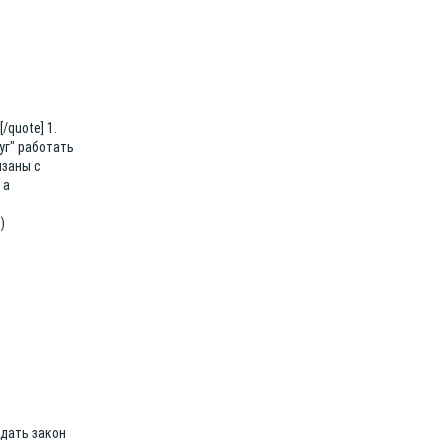
/quote] 1.
уг" работать
язаны с
 а
)
юдать закон