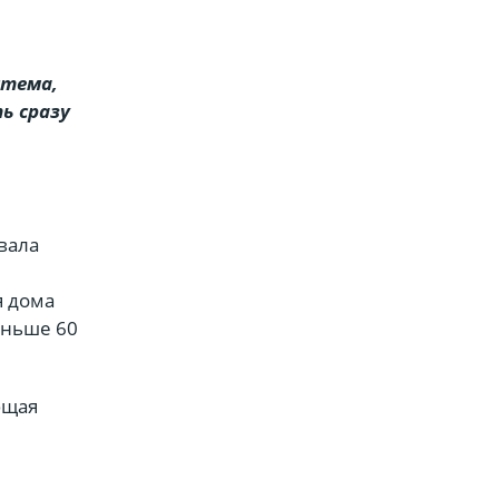
стема,
ь сразу
вала
я дома
еньше 60
ющая