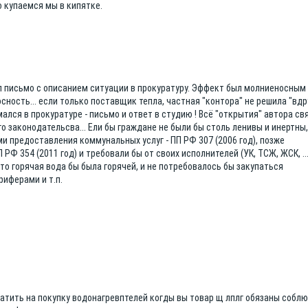
о купаемся мы в кипятке.
л письмо с описанием ситуации в прокуратуру. Эффект был молниеносным [
сность... если только поставщик тепла, частная "контора" не решила "вдр
имался в прокуратуре - письмо и ответ в студию ! Всё "открытия" автора св
 законодательсва... Ели бы граждане не были бы столь ленивы и инертны,
и предоставления коммунальных услуг - ПП РФ 307 (2006 год), позже
РФ 354 (2011 год) и требовали бы от своих исполнителей (УК, ТСЖ, ЖСК, ...
то горячая вода бы была горячей, и не потребовалось бы закупаться
риферами и т.п.
ратить на покупку водонагревптелей когды вы товар щ лплг обязаны собл