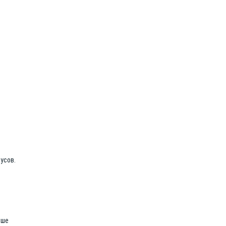
усов.
ьше