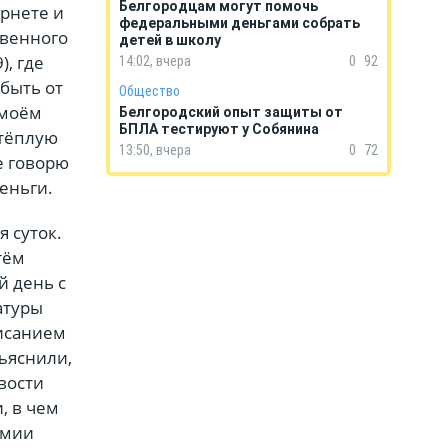
Белгородцам могут помочь
ернете и
федеральными деньгами собрать
твенного
детей в школу
), где
14:02, вчера
0
92
быть от
Общество
 моём
Белгородский опыт защиты от
БПЛА тестируют у Собянина
 тёплую
13:50, вчера
0
72
е говорю
деньги.
я суток.
тём
й день с
атуры
писанием
ъяснили,
овости
, в чем
омии