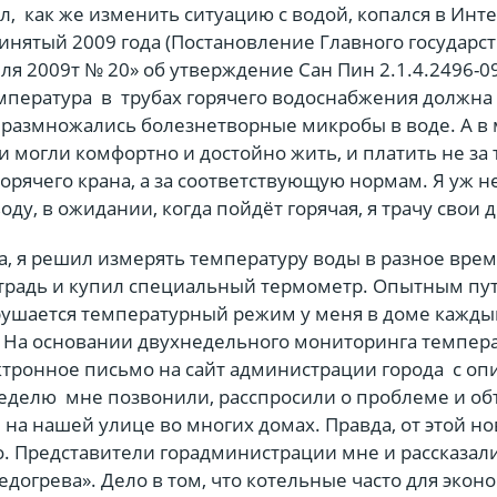
, как же изменить ситуацию с водой, копался в Инт
инятый 2009 года (Постановление Главного государс
еля 2009т № 20» об утверждение Сан Пин 2.1.4.2496-09
емпература в трубах горячего водоснабжения должна 
е размножались болезнетворные микробы в воде. А в
и могли комфортно и достойно жить, и платить не за
горячего крана, а за соответствующую нормам. Я уж н
воду, в ожидании, когда пойдёт горячая, я трачу свои 
, я решил измерять температуру воды в разное врем
тетрадь и купил специальный термометр. Опытным пу
арушается температурный режим у меня в доме кажды
а. На основании двухнедельного мониторинга темпер
ктронное письмо на сайт администрации города с о
неделю мне позвонили, расспросили о проблеме и об
я на нашей улице во многих домах. Правда, от этой н
о. Представители горадминистрации мне и рассказали
едогрева». Дело в том, что котельные часто для экон