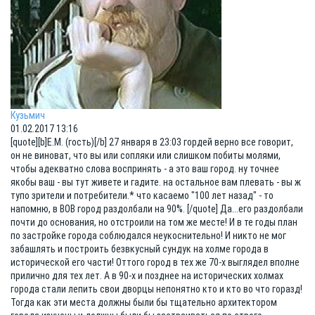
Кузьмич
01.02.2017 13:16
[quote][b]Е.М. (гость)[/b] 27 января в 23:03 гордей верно все говорит,
он не виноват, что вы или сопляки или слишком побиты молями,
чтобы адекватно слова воспринять - а это ваш город. ну точнее
якобы ваш - вы тут живете и гадите. на остальное вам плевать - вы ж
тупо зрители и потребители.* что касаемо "100 лет назад" - то
напомню, в ВОВ город раздолбали на 90%. [/quote] Да...его раздолбали
почти до основания, но отстроили на том же месте! И в те годы план
по застройке города соблюдался неукоснительно! И никто не мог
забашлять и построить безвкусный сундук на холме города в
исторической его части! Оттого город в тех же 70-х выглядел вполне
прилично для тех лет. А в 90-х и позднее на исторических холмах
города стали лепить свои дворцы непонятно кто и кто во что горазд!
Тогда как эти места должны были бы тщательно архитектором