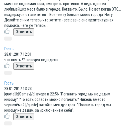
мимо не поднимая глаз, смотреть противно. А ведь одно из
любимейших мест было в городе. Когда-то. Было. Но вот когда ЭТО...
воздержусь от эпитетов... Все - нету больше моего города. Нету.
Делайте с ним теперь что хотите - все равно оно архитектурная
помойка, чего уж теперь...
Гость
28.01.2017 12:01
что опять !? передел-недодела
Гость
28.01.2017 13:23
[quote][b]Samsv[/b] вчера в 22:56 "Поганить город мы не дадим
никому" ?То есть область можно поганить? Никель вместо
чернозёма? [/quote] читайте между строк. "Поганить город мы
никому не дадим, за исключением себя".