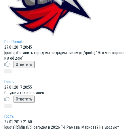
Dоn.Rumata
27.01.2017 20:45
[quote]«Поганить город мы не дадим никому» [/quote] "Это моя корова
и я её дою"
Гость
27.01.2017 20:55
Он уже и так испоганен. ..
Гость
27.01.2017 21:50
[quote][b]Mirra[/b] сегодня в 20:26 ГЧ, Рамада, Мариотт? Не уродуют