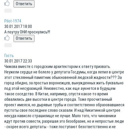
Pilot-1974
30.01.2017 18:00
А поутру ОНИ проснулись!!!
Гость
30.01.2017 22:33
Чижова вместе с городским архитектором к ответу призвать.
Неужели сердце не болело у депутата Госдумы, когда лепил в центре
этот стеклянный памятник обыкновенной людской жадности??? За
город обидно, за простых воронежцев, вынужденных жить буквально
под этой несуразицей. Неизвестно, как еще аукнется в будущем
такое соседство. В Китае, например, спустя какое-то время
обвалились две высотки в центре города. Тоже просчитанный
проект имелся, но дырявые трубы и соответственно образовавшиеся
пустоты свое последнее слово сказали. И над Никитинкой центрее
некуда нависло страшилище не лучше. Мало того, что чиновники
идут против совести, разрешая это безобразие, но и непростые люди
- скорее всего депутаты - тоже поступают безответственно и не