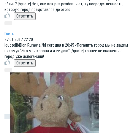
облик? [/quote] Нет, они как раз разбавляют, ту посредственность,
которую город представлял до этого.
Гость
27.01.2017 22:20
[quote][b]Dоn.Rumata[/b] сегодня в 20:45 «Поганить город мы не дадим
никому» "Это моя корова и я её дою" [/quote] точнее не скажешь! а
город уже испоганили!