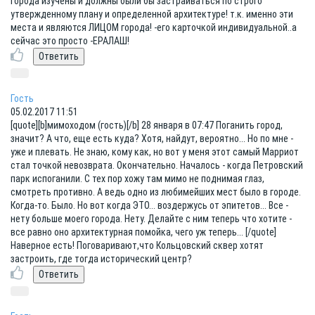
города изучены и должны были бы застраиваться по строго
утвержденному плану и определенной архитектуре! т.к. именно эти
места и являются ЛИЦОМ города! -его карточкой индивидуальной..а
сейчас это просто -ЕРАЛАШ!
Гость
05.02.2017 11:51
[quote][b]мимоходом (гость)[/b] 28 января в 07:47 Поганить город,
значит? А что, еще есть куда? Хотя, найдут, вероятно... Но по мне -
уже и плевать. Не знаю, кому как, но вот у меня этот самый Марриот
стал точкой невозврата. Окончательно. Началось - когда Петровский
парк испоганили. С тех пор хожу там мимо не поднимая глаз,
смотреть противно. А ведь одно из любимейших мест было в городе.
Когда-то. Было. Но вот когда ЭТО... воздержусь от эпитетов... Все -
нету больше моего города. Нету. Делайте с ним теперь что хотите -
все равно оно архитектурная помойка, чего уж теперь... [/quote]
Наверное есть! Поговаривают,что Кольцовский сквер хотят
застроить, где тогда исторический центр?