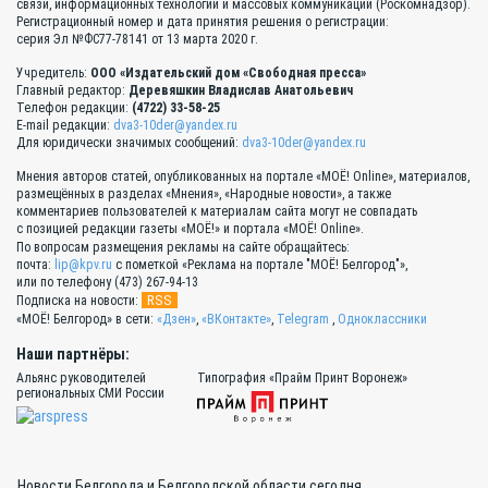
связи, информационных технологий и массовых коммуникаций (Роскомнадзор).
Регистрационный номер и дата принятия решения о регистрации:
серия Эл №ФС77-78141 от 13 марта 2020 г.
Учредитель:
ООО «Издательский дом «Свободная пресса»
Главный редактор:
Деревяшкин Владислав Анатольевич
Телефон редакции:
(4722) 33-58-25
E-mail редакции:
dva3-10der@yandex.ru
Для юридически значимых сообщений:
dva3-10der@yandex.ru
Мнения авторов статей, опубликованных на портале «МОЁ! Online», материалов,
размещённых в разделах «Мнения», «Народные новости», а также
комментариев пользователей к материалам сайта могут не совпадать
с позицией редакции газеты «МОЁ!» и портала «МОЁ! Online».
По вопросам размещения рекламы на сайте обращайтесь:
почта:
lip@kpv.ru
с пометкой «Реклама на портале "МОЁ! Белгород"»,
или по телефону (473) 267-94-13
RSS
Подписка на новости:
«МОЁ! Белгород» в сети:
«Дзен»
,
«ВКонтакте»
,
Telegram
,
Одноклассники
Наши партнёры:
Альянс руководителей
Типография «Прайм Принт Воронеж»
региональных СМИ России
Новости Белгорода и Белгородской области сегодня