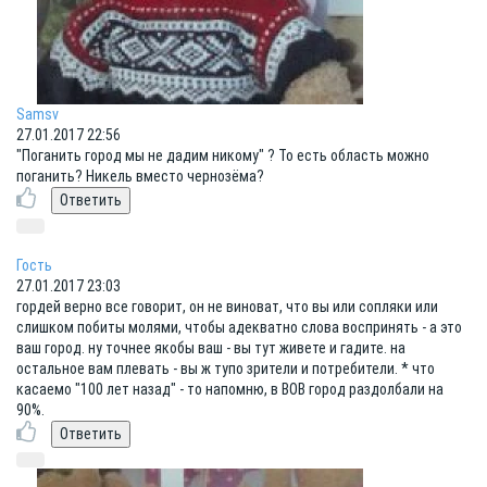
Samsv
27.01.2017 22:56
"Поганить город мы не дадим никому" ? То есть область можно
поганить? Никель вместо чернозёма?
Гость
27.01.2017 23:03
гордей верно все говорит, он не виноват, что вы или сопляки или
слишком побиты молями, чтобы адекватно слова воспринять - а это
ваш город. ну точнее якобы ваш - вы тут живете и гадите. на
остальное вам плевать - вы ж тупо зрители и потребители. * что
касаемо "100 лет назад" - то напомню, в ВОВ город раздолбали на
90%.