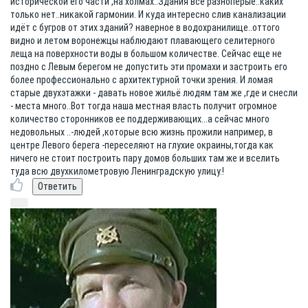
исторической его части ,на холмах..Здания все разноперые..каких
только нет..никакой гармонии. И куда интересно слив канализации
идёт с бугров от этих зданий? наверное в водохранилище..оттого
видно и летом воронежцы наблюдают плавающего селитерного
леща на поверхности воды в большом количестве. Сейчас еще не
поздно с Левым берегом не допустить эти промахи и застроить его
более профессионально с архитектурной точки зрения. И ломая
старые двухэтажки - давать новое жильё людям там же ,где и снесли
- места много..Вот тогда наша местная власть получит огромное
количество сторонников ее поддерживающих...а сейчас много
недовольных ..-людей ,которые всю жизнь прожили например, в
центре Левого берега -переселяют на глухие окраины,тогда как
ничего не стоит построить пару домов больших там же и вселить
туда всю двухкилометровую Ленинградскую улицу.!