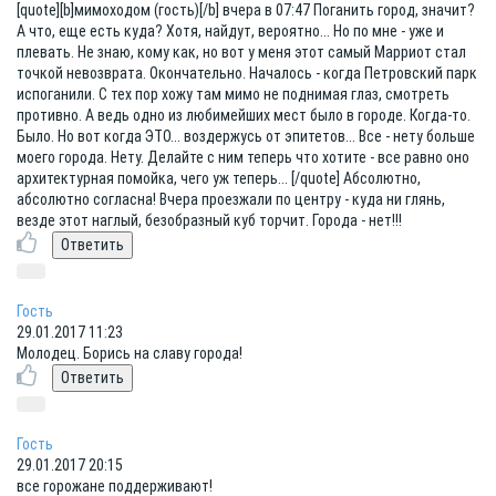
[quote][b]мимоходом (гость)[/b] вчера в 07:47 Поганить город, значит?
А что, еще есть куда? Хотя, найдут, вероятно... Но по мне - уже и
плевать. Не знаю, кому как, но вот у меня этот самый Марриот стал
точкой невозврата. Окончательно. Началось - когда Петровский парк
испоганили. С тех пор хожу там мимо не поднимая глаз, смотреть
противно. А ведь одно из любимейших мест было в городе. Когда-то.
Было. Но вот когда ЭТО... воздержусь от эпитетов... Все - нету больше
моего города. Нету. Делайте с ним теперь что хотите - все равно оно
архитектурная помойка, чего уж теперь... [/quote] Абсолютно,
абсолютно согласна! Вчера проезжали по центру - куда ни глянь,
везде этот наглый, безобразный куб торчит. Города - нет!!!
Гость
29.01.2017 11:23
Молодец. Борись на славу города!
Гость
29.01.2017 20:15
все горожане поддерживают!