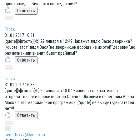
пропивали,а сейчас-это последствия!!!
Гость
31.01.2017 16:31
[quote][b](гость)[/b] 29 января в 12:49 Накажут дядю Васю дворника?
[/quote] этот"дядя Вася"не дворник,он вообще не из этой"деревни",но
раз назначили-значит будет крайним!?
Гость
31.01.2017 16:33
[quote][b](гость)[/b] 29 января в 18:04 Виновных показательно
отправят на ракетоносителях на Солнце. Обгоним и перегоним Алана
Маска с его марсианской программой! [/quote] не выйдет-двигателей
нет!!!
sergotok72@yandex.ru