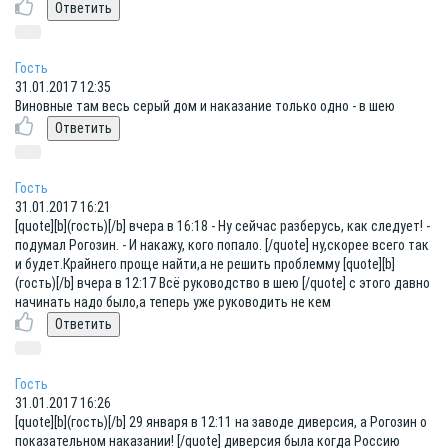
Гость
31.01.2017 12:35
Виновные там весь серый дом и наказание только одно - в шею
Гость
31.01.2017 16:21
[quote][b](гость)[/b] вчера в 16:18 - Ну сейчас разберусь, как следует! -
подумал Рогозин. - И накажу, кого попало. [/quote] ну,скорее всего так
и будет.Крайнего проще найти,а не решить проблемму [quote][b]
(гость)[/b] вчера в 12:17 Всё руководство в шею [/quote] с этого давно
начинать надо было,а теперь уже руководить не кем
Гость
31.01.2017 16:26
[quote][b](гость)[/b] 29 января в 12:11 на заводе диверсия, а Рогозин о
показательном наказании! [/quote] диверсия была когда Россию