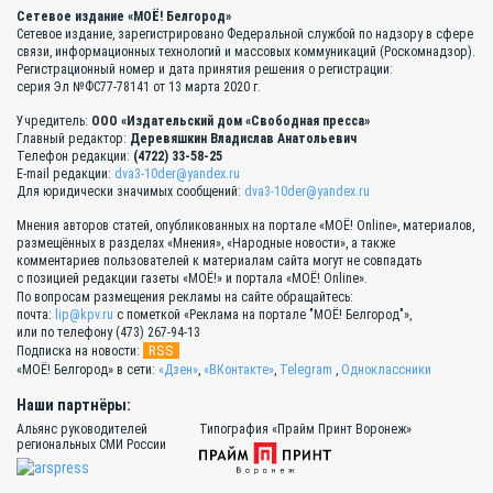
Сетевое издание «МОЁ! Белгород»
Сетевое издание, зарегистрировано Федеральной службой по надзору в сфере
связи, информационных технологий и массовых коммуникаций (Роскомнадзор).
Регистрационный номер и дата принятия решения о регистрации:
серия Эл №ФС77-78141 от 13 марта 2020 г.
Учредитель:
ООО «Издательский дом «Свободная пресса»
Главный редактор:
Деревяшкин Владислав Анатольевич
Телефон редакции:
(4722) 33-58-25
E-mail редакции:
dva3-10der@yandex.ru
Для юридически значимых сообщений:
dva3-10der@yandex.ru
Мнения авторов статей, опубликованных на портале «МОЁ! Online», материалов,
размещённых в разделах «Мнения», «Народные новости», а также
комментариев пользователей к материалам сайта могут не совпадать
с позицией редакции газеты «МОЁ!» и портала «МОЁ! Online».
По вопросам размещения рекламы на сайте обращайтесь:
почта:
lip@kpv.ru
с пометкой «Реклама на портале "МОЁ! Белгород"»,
или по телефону (473) 267-94-13
RSS
Подписка на новости:
«МОЁ! Белгород» в сети:
«Дзен»
,
«ВКонтакте»
,
Telegram
,
Одноклассники
Наши партнёры:
Альянс руководителей
Типография «Прайм Принт Воронеж»
региональных СМИ России