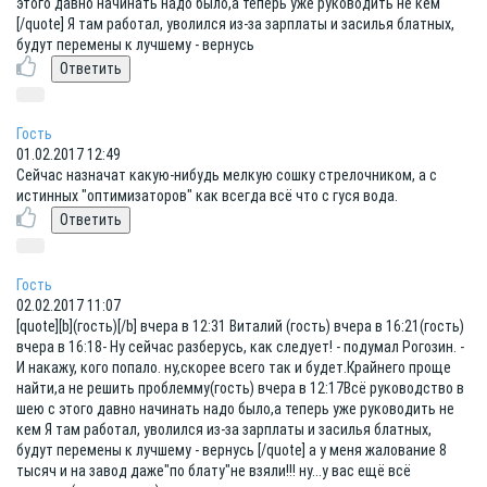
этого давно начинать надо было,а теперь уже руководить не кем
[/quote] Я там работал, уволился из-за зарплаты и засилья блатных,
будут перемены к лучшему - вернусь
Гость
01.02.2017 12:49
Сейчас назначат какую-нибудь мелкую сошку стрелочником, а с
истинных "оптимизаторов" как всегда всё что с гуся вода.
Гость
02.02.2017 11:07
[quote][b](гость)[/b] вчера в 12:31 Виталий (гость) вчера в 16:21(гость)
вчера в 16:18- Ну сейчас разберусь, как следует! - подумал Рогозин. -
И накажу, кого попало. ну,скорее всего так и будет.Крайнего проще
найти,а не решить проблемму(гость) вчера в 12:17Всё руководство в
шею с этого давно начинать надо было,а теперь уже руководить не
кем Я там работал, уволился из-за зарплаты и засилья блатных,
будут перемены к лучшему - вернусь [/quote] а у меня жалование 8
тысяч и на завод даже"по блату"не взяли!!! ну...у вас ещё всё