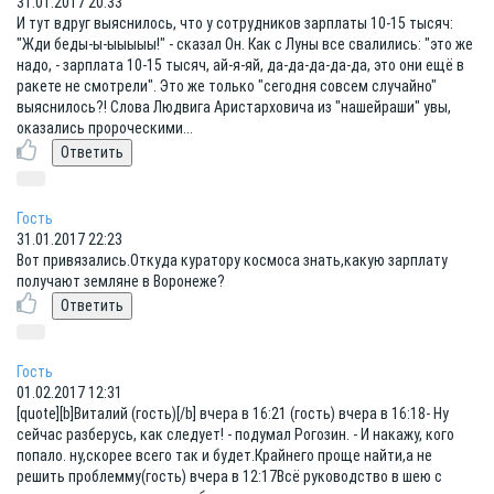
31.01.2017 20:33
И тут вдруг выяснилось, что у сотрудников зарплаты 10-15 тысяч:
"Жди беды-ы-ыыыыы!" - сказал Он. Как с Луны все свалились: "это же
надо, - зарплата 10-15 тысяч, ай-я-яй, да-да-да-да-да, это они ещё в
ракете не смотрели". Это же только "сегодня совсем случайно"
выяснилось?! Слова Людвига Аристарховича из "нашейраши" увы,
оказались пророческими...
Гость
31.01.2017 22:23
Вот привязались.Откуда куратору космоса знать,какую зарплату
получают земляне в Воронеже?
Гость
01.02.2017 12:31
[quote][b]Виталий (гость)[/b] вчера в 16:21 (гость) вчера в 16:18- Ну
сейчас разберусь, как следует! - подумал Рогозин. - И накажу, кого
попало. ну,скорее всего так и будет.Крайнего проще найти,а не
решить проблемму(гость) вчера в 12:17Всё руководство в шею с