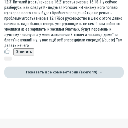
12:31Виталий (гость) вчера в 16:21(гость) вчера в 16:18- Ну сейчас
разберусь, как следует! - подумал Рогозин. - И накажу, кого попало.
ну,скорее всего так и будет.Крайнего проще найти,а не решить
проблемму(гость) вчера в 12:17Всё руководство в шею с этого давно
начинать надо было,а теперь уже руководить не кем Я там работал,
уволился из-за зарплаты и засилья блатных, будут перемены к
лучшему - вернусь а у меня жалование 8 тысяч и на завод даже"по
блату"не взяли!!! ну...у вас ещё всё впереди(или спереди) [/quote] Там
делать нечего
Показать все комментарии
(всего 19)