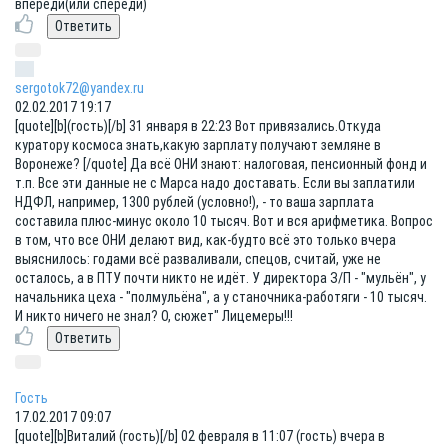
впереди(или спереди)
sergotok72@yandex.ru
02.02.2017 19:17
[quote][b](гость)[/b] 31 января в 22:23 Вот привязались.Откуда
куратору космоса знать,какую зарплату получают земляне в
Воронеже? [/quote] Да всё ОНИ знают: налоговая, пенсионный фонд и
т.п. Все эти данные не с Марса надо доставать. Если вы заплатили
НДФЛ, например, 1300 рублей (условно!), - то ваша зарплата
составила плюс-минус около 10 тысяч. Вот и вся арифметика. Вопрос
в том, что все ОНИ делают вид, как-будто всё это только вчера
выяснилось: годами всё разваливали, спецов, считай, уже не
осталось, а в ПТУ почти никто не идёт. У директора З/П - "мульён", у
начальника цеха - "полмульёна", а у станочника-работяги - 10 тысяч.
И никто ничего не знал? О, сюжет" Лицемеры!!!
Гость
17.02.2017 09:07
[quote][b]Виталий (гость)[/b] 02 февраля в 11:07 (гость) вчера в