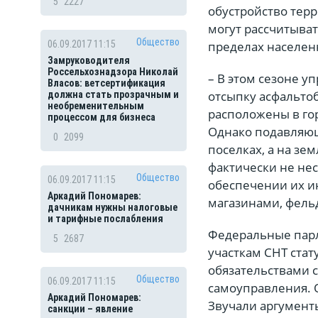
5
2227
обустройство тер
могут рассчитыва
Общество
пределах населен
06.09.2017 11:15
Замруководителя
Россельхознадзора Николай
– В этом сезоне 
Власов: ветсертификация
отсыпку асфальтоб
должна стать прозрачным и
необременительным
расположены в го
процессом для бизнеса
Однако подавляющ
0
2099
поселках, а на зе
фактически не не
Общество
06.09.2017 11:15
обеспечении их и
Аркадий Пономарев:
магазинами, фель
дачникам нужны налоговые
и тарифные послабления
Федеральные парл
5
2687
участкам СНТ ста
обязательствами с
Общество
06.09.2017 11:15
самоуправления. 
Аркадий Пономарев:
Звучали аргумент
санкции – явление