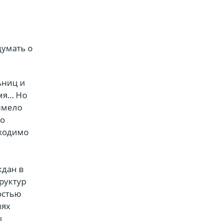
думать о
ьниц и
емя… Но
имело
по
бходимо
ждан в
руктур
остью
иях
ы