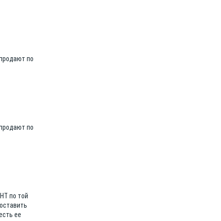
 продают по
 продают по
НТ по той
поставить
есть ее