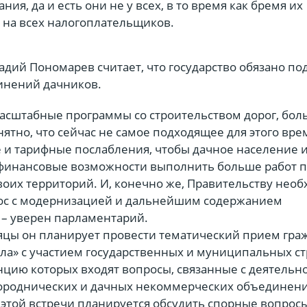
ия, да и есть они не у всех, в то время как бремя их
 на всех налогоплательщиков.
адий Пономарев считает, что государство обязано по
инений дачников.
масштабные программы со строительством дорог, бол
ятно, что сейчас не самое подходящее для этого вр
е и тарифные послабления, чтобы дачное население 
финансовые возможности выполнить больше работ 
воих территорий. И, конечно же, Правительству нео
ос с модернизацией и дальнейшим содержанием
 – уверен парламентарий.
цы он планирует провести тематический прием гра
ола» с участием государственных и муниципальных ст
нцию которых входят вопросы, связанные с деятельн
городнических и дачных некоммерческих объединен
 этой встречи планируется обсудить спорные вопрос