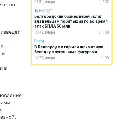
13:31, вчера
0
132
итетов
Транспорт
Белгородский бизнес перечислил
владельцам побитых авто во время
атак БПЛА 50 млн
оизведет
16:43, вчера
0
100
Город
в. –
В Белгороде открыли шахматную
беседку с чугунными фигурами
 и
17:22, вчера
0
90
и в
новления
щими
го
разной.