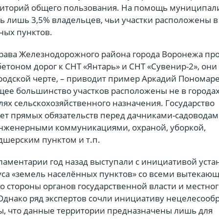
риторий общего пользования. На помощь муниципал
ть лишь 3,5% владельцев, чьи участки расположены в
ных пунктов.
управа Железнодорожного района города Воронежа пр
етоном дорог к СНТ «Янтарь» и СНТ «Сувенир-2», они
родской черте, – приводит пример Аркадий Пономаре
ее большинство участков расположены не в городах
млях сельскохозяйственного назначения. Государство
сет прямых обязательств перед дачниками-садоводам
нженерными коммуникациями, охраной, уборкой,
дшерским пунктом и т.п.
аментарии год назад выступали с инициативой уста
туса «земель населённых пунктов» со всеми вытекаю
о стороны органов государственной власти и местно
Однако ряд экспертов сочли инициативу нецелесооб
ы, что данные территории предназначены лишь для