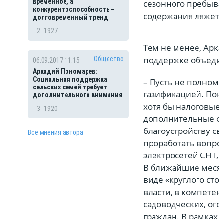
временное, а
сезонного пребыван
конкурентоспособность –
содержания ляжет
долговременный тренд
2
1927
Тем не менее, Арк
поддержке объед
Общество
06.09.2017 11:15
Аркадий Пономарев:
Социальная поддержка
– Пусть не полно
сельских семей требует
газификацией. Пон
дополнительного внимания
хотя бы налоговы
3
1920
дополнительные 
благоустройству с
Все мнения автора
проработать вопр
электросетей СНТ,
В ближайшие меся
виде «круглого ст
власти, в компете
садоводческих, о
граждан. В рамках