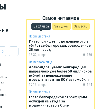
ны
Самое читаемое
За 24 часа
За 7 Дней
За месяц
ные
Происшествия
Интерпол ищет подозреваемого в
убийстве белгородца, совершенное
25 лет назад
5
15:32, вчера
0
150
От первого лица
и
Александр Шуваев: Белгородцам
направлено уже более 50 миллионов
чень
рублей за повреждённые
в результате атак ВСУ автомобили
го,
17:15, вчера
0
144
,
Происшествия
оды.
Глава белгородской стройфирмы
осуждён на 2 года за
мошенничество в Орле
а