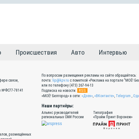
о
Происшествия
Авто
Интервью
По вопросам размещения рекламы на сайте обращайтесь:
фере связи,
почта:
lip@kpv.ru
с пометкой «Реклама на портале "МОЁ! Бел
или по телефону (473) 267-94-13
Эл №ФС77-78141
RSS
Подписка на новости:
«МОЁ! Белгород» в сети:
«Дзен»
,
«ВКонтакте»
,
Telegram
,
Одн
Наши партнёры:
Альянс руководителей
Типография
региональных СМИ России
«Прайм Принт Воронеж»
иалов, размещённых