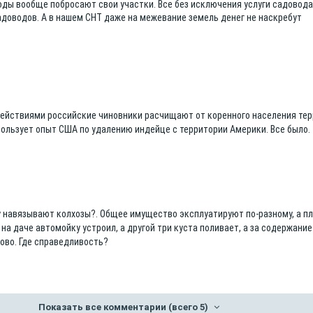
ды вообще побросают свои участки. Все без исключения услуги садовода
адоводов. А в нашем СНТ даже на межевание земель денег не наскребут
ействиями российские чиновники расчищают от коренного населения те
пользует опыт США по удалению индейце с территории Америки. Все было.
у навязывают колхозы?. Общее имущество эксплуатируют по-разному, а п
а даче автомойку устроил, а другой три куста поливает, а за содержание
ово. Где справедливость?
Показать все комментарии
(всего 5)