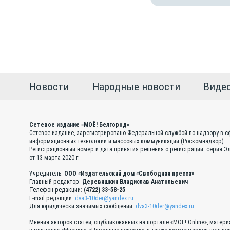
Новости
Народные новости
Виде
Сетевое издание «МОЁ! Белгород»
Сетевое издание, зарегистрировано Федеральной службой по надзору в с
информационных технологий и массовых коммуникаций (Роскомнадзор).
Регистрационный номер и дата принятия решения о регистрации: серия 
от 13 марта 2020 г.
Учредитель:
ООО «Издательский дом «Свободная пресса»
Главный редактор:
Деревяшкин Владислав Анатольевич
Телефон редакции:
(4722) 33-58-25
E-mail редакции:
dva3-10der@yandex.ru
Для юридически значимых сообщений:
dva3-10der@yandex.ru
Мнения авторов статей, опубликованных на портале «МОЁ! Online», матер