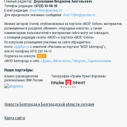
Главный редактор:
Деревяшкин Владислав Анатольевич
Телефон редакции:
(4722) 33-58-25
E-mail редакции:
dva3-10der@yandex.ru
Для юридически значимых сообщений:
dva3-10der@yandex.ru
Мнения авторов статей, опубликованных на портале «МОЁ! Online», материалов,
размещённых в разделах «Мнения», «Народные новости», а также
комментариев пользователей к материалам сайта могут не совпадать
с позицией редакции газеты «МОЁ!» и портала «МОЁ! Online».
По вопросам размещения рекламы на сайте обращайтесь:
почта:
lip@kpv.ru
с пометкой «Реклама на портале "МОЁ! Белгород"»,
или по телефону (473) 267-94-13
RSS
Подписка на новости:
«МОЁ! Белгород» в сети:
«Дзен»
,
«ВКонтакте»
,
Telegram
,
Одноклассники
Наши партнёры:
Альянс руководителей
Типография «Прайм Принт Воронеж»
региональных СМИ России
Новости Белгорода и Белгородской области сегодня
Карта сайта